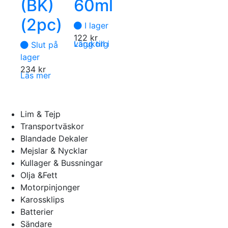
(BK)
60ml
(2pc)
I lager
122
kr
Lägg till i varukorg
Slut på
lager
234
kr
Läs mer
Lim & Tejp
Transportväskor
Blandade Dekaler
Mejslar & Nycklar
Kullager & Bussningar
Olja &Fett
Motorpinjonger
Karossklips
Batterier
Sändare