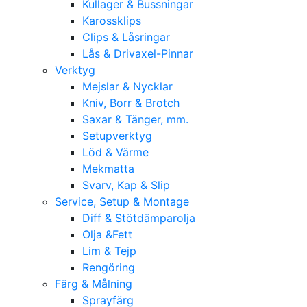
Kullager & Bussningar
Karossklips
Clips & Låsringar
Lås & Drivaxel-Pinnar
Verktyg
Mejslar & Nycklar
Kniv, Borr & Brotch
Saxar & Tänger, mm.
Setupverktyg
Löd & Värme
Mekmatta
Svarv, Kap & Slip
Service, Setup & Montage
Diff & Stötdämparolja
Olja &Fett
Lim & Tejp
Rengöring
Färg & Målning
Sprayfärg