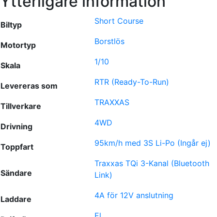
Ytterligare information
Short Course
Biltyp
Borstlös
Motortyp
1/10
Skala
RTR (Ready-To-Run)
Levereras som
TRAXXAS
Tillverkare
4WD
Drivning
95km/h med 3S Li-Po (Ingår ej)
Toppfart
Traxxas TQi 3-Kanal (Bluetooth
Sändare
Link)
4A för 12V anslutning
Laddare
El