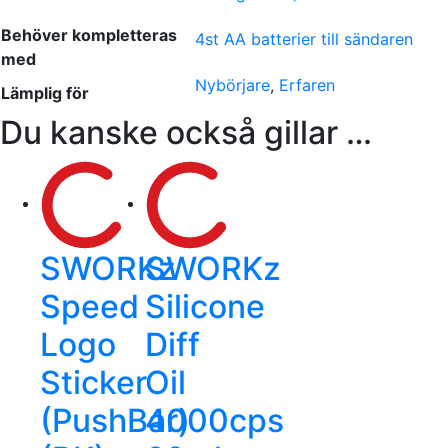
Behöver kompletteras
4st AA batterier till sändaren
med
Nybörjare
,
Erfaren
Lämplig för
Du kanske också gillar …
SWORKz
SWORKz
Speed
Silicone
Logo
Diff
Sticker
Oil
(PushBar)
4000cps