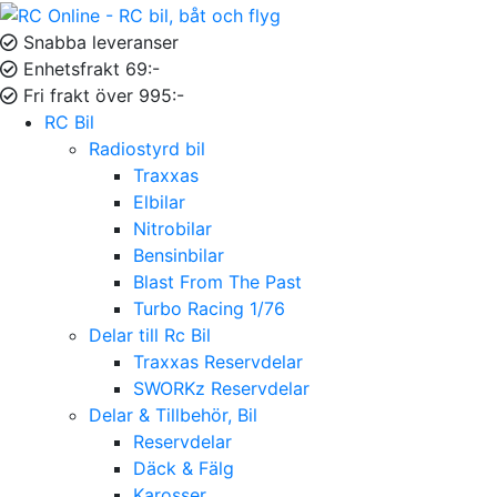
Snabba leveranser
Enhetsfrakt 69:-
Fri frakt över 995:-
RC Bil
Radiostyrd bil
Traxxas
Elbilar
Nitrobilar
Bensinbilar
Blast From The Past
Turbo Racing 1/76
Delar till Rc Bil
Traxxas Reservdelar
SWORKz Reservdelar
Delar & Tillbehör, Bil
Reservdelar
Däck & Fälg
Karosser