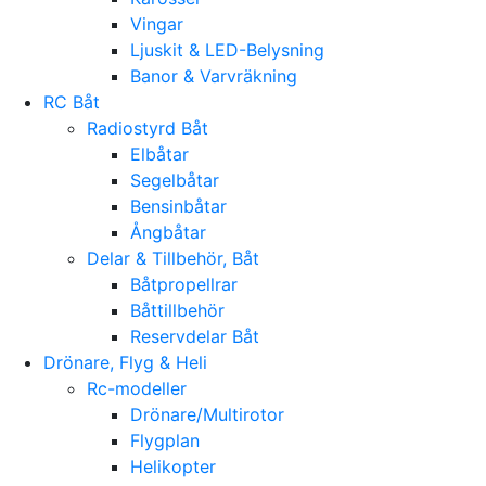
Vingar
Ljuskit & LED-Belysning
Banor & Varvräkning
RC Båt
Radiostyrd Båt
Elbåtar
Segelbåtar
Bensinbåtar
Ångbåtar
Delar & Tillbehör, Båt
Båtpropellrar
Båttillbehör
Reservdelar Båt
Drönare, Flyg & Heli
Rc-modeller
Drönare/Multirotor
Flygplan
Helikopter