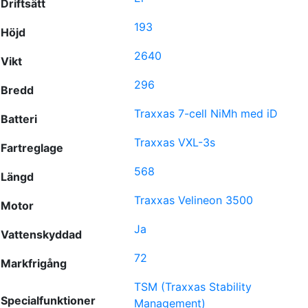
Driftsätt
193
Höjd
2640
Vikt
296
Bredd
Traxxas 7-cell NiMh med iD
Batteri
Traxxas VXL-3s
Fartreglage
568
Längd
Traxxas Velineon 3500
Motor
Ja
Vattenskyddad
72
Markfrigång
TSM (Traxxas Stability
Specialfunktioner
Management)