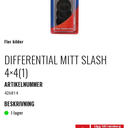
Fler bilder
DIFFERENTIAL MITT SLASH
4×4(1)
ARTIKELNUMMER
426814
BESKRIVNING
I lager
Differential mitt Slash 4x4(1) mängd
I lager
Lägg till i varukorg