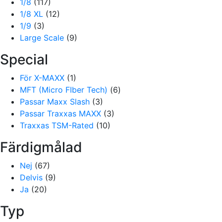
1/8
(117)
1/8 XL
(12)
1/9
(3)
Large Scale
(9)
Special
För X-MAXX
(1)
MFT (Micro FIber Tech)
(6)
Passar Maxx Slash
(3)
Passar Traxxas MAXX
(3)
Traxxas TSM-Rated
(10)
Färdigmålad
Nej
(67)
Delvis
(9)
Ja
(20)
Typ