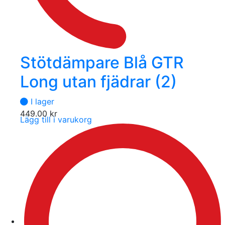
Stötdämpare Blå GTR
Long utan fjädrar (2)
I lager
449.00
kr
Lägg till i varukorg