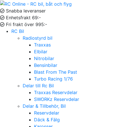
Snabba leveranser
Enhetsfrakt 69:-
Fri frakt över 995:-
RC Bil
Radiostyrd bil
Traxxas
Elbilar
Nitrobilar
Bensinbilar
Blast From The Past
Turbo Racing 1/76
Delar till Rc Bil
Traxxas Reservdelar
SWORKz Reservdelar
Delar & Tillbehör, Bil
Reservdelar
Däck & Fälg
Karosser