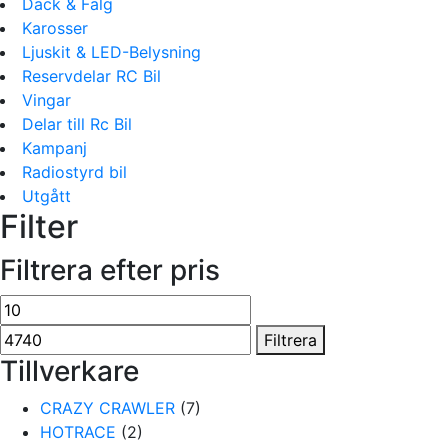
Däck & Fälg
Karosser
Ljuskit & LED-Belysning
Reservdelar RC Bil
Vingar
Delar till Rc Bil
Kampanj
Radiostyrd bil
Utgått
Filter
Filtrera efter pris
Min
Max
pris
pris
Filtrera
Tillverkare
CRAZY CRAWLER
(7)
HOTRACE
(2)