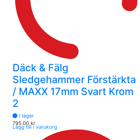
Däck & Fälg
Sledgehammer Förstärkta
/ MAXX 17mm Svart Krom
2
I lager
795.00
kr
Lägg till i varukorg