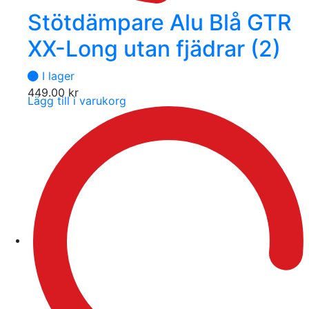
Stötdämpare Alu Blå GTR
XX-Long utan fjädrar (2)
I lager
449.00
kr
Lägg till i varukorg