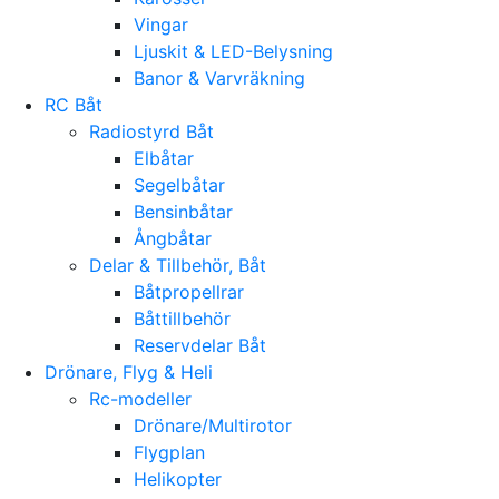
Vingar
Ljuskit & LED-Belysning
Banor & Varvräkning
RC Båt
Radiostyrd Båt
Elbåtar
Segelbåtar
Bensinbåtar
Ångbåtar
Delar & Tillbehör, Båt
Båtpropellrar
Båttillbehör
Reservdelar Båt
Drönare, Flyg & Heli
Rc-modeller
Drönare/Multirotor
Flygplan
Helikopter