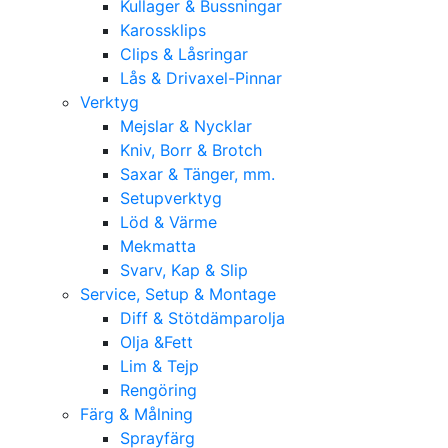
Kullager & Bussningar
Karossklips
Clips & Låsringar
Lås & Drivaxel-Pinnar
Verktyg
Mejslar & Nycklar
Kniv, Borr & Brotch
Saxar & Tänger, mm.
Setupverktyg
Löd & Värme
Mekmatta
Svarv, Kap & Slip
Service, Setup & Montage
Diff & Stötdämparolja
Olja &Fett
Lim & Tejp
Rengöring
Färg & Målning
Sprayfärg