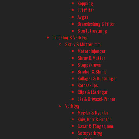
Koppling
XERUN COMBO XR10 JUSTOCK G3S 10.5T
QUICRUN COM
Luftfilter
BLACK G2.1
4000KV G2 1/
Avgas
I lager
I lager
Bränsleslang & Filter
1 570
kr
1 149
kr
Startutrustning
Lägg till i varukorg
Lägg till i varu
Tillbehör & Verktyg
Skruv & Mutter, mm.
Motorpinjonger
Skruv & Mutter
Stoppskruvar
Brickor & Shims
Kullager & Bussningar
Karossklips
Clips & Låsringar
Lås & Drivaxel-Pinnar
Verktyg
Mejslar & Nycklar
Kniv, Borr & Brotch
Saxar & Tänger, mm.
Setupverktyg