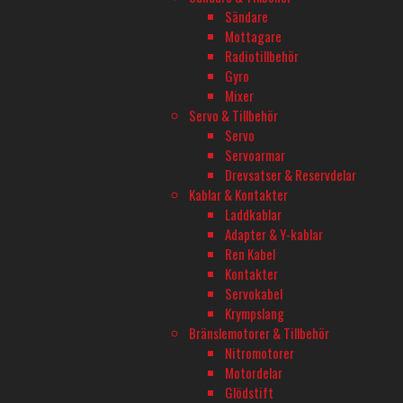
XERUN COMBO XR10 JUSTOCK G3S 25.5T
XERUN COMBO
Sändare
BLACK G2.1
BLACK G2.1
Mottagare
I lager
I lager
Radiotillbehör
1 570
kr
1 570
kr
Gyro
Mixer
Lägg till i varukorg
Lägg till i varu
Servo & Tillbehör
Servo
Servoarmar
Drevsatser & Reservdelar
Kablar & Kontakter
Laddkablar
Adapter & Y-kablar
Ren Kabel
Kontakter
Servokabel
Krympslang
Bränslemotorer & Tillbehör
Nitromotorer
Motordelar
Glödstift