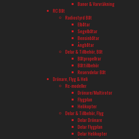
Banor & Varvräkning
Servo & Tillbehör
RC Båt
Utgått
Radiostyrd Båt
FILTER
Elbåtar
FILTRERA EFTER PRIS
Segelbåtar
Bensinbåtar
PRISINTERVALL
Ångbåtar
Min
Max
Filtrera
Delar & Tillbehör, Båt
pris
pris
Pris:
890 kr
—
4 200 kr
Båtpropellrar
TILLVERKARE
Båttillbehör
Reservdelar Båt
CARISMA
(1)
Drönare, Flyg & Heli
CASTLE CREATION
(26)
Rc-modeller
HOBBYWING
(18)
Drönare/Multirotor
SPEED PASSION
(1)
Flygplan
TRAXXAS
(2)
Helikopter
MOTORTYP
Delar & Tillbehör, Flyg
Borstlös
(37)
Delar Drönare
SPECIAL
Delar Flygplan
Delar Helikopter
Komplett motorsystem
(16)