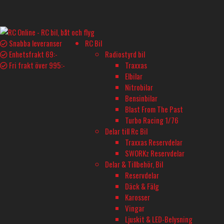
Snabba leveranser
RC Bil
Enhetsfrakt 69:-
Radiostyrd bil
Fri frakt över 995:-
Traxxas
Hem
/
El & Motor
/
Elmotorer & Fartreglage
/ Motor/ESC Combo
Elbilar
Motor/ESC Combo
Nitrobilar
Bensinbilar
Blast From The Past
Elmotorer & Fartreglage
Turbo Racing 1/76
BEC-Kretsar
Delar till Rc Bil
Elmotorer
Traxxas Reservdelar
Fartreglage
SWORKz Reservdelar
Motor/ESC Combo
Delar & Tillbehör, Bil
Motor/ESC Tillbehör
Reservdelar
Programeringsdosor
Däck & Fälg
Batterier & Laddare
Karosser
Bränslemotorer & Tillbehör
Vingar
Kablar & Kontakter
Ljuskit & LED-Belysning
Sändare & Tillbehör