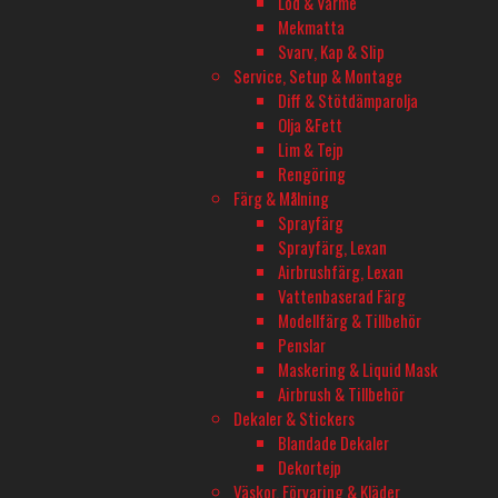
Löd & Värme
Mekmatta
Svarv, Kap & Slip
Service, Setup & Montage
EZRUN COMBO MAX8 G2S SD – 4278SD
QUICRUN COM
Diff & Stötdämparolja
2250KV SENSOR 1/8
1/24-1/16 C
Olja &Fett
Slut på lager
I lager
Lim & Tejp
2 795
kr
998
kr
Rengöring
Läs mer
Lägg till i varu
Färg & Målning
Sprayfärg
Sprayfärg, Lexan
Airbrushfärg, Lexan
Vattenbaserad Färg
Modellfärg & Tillbehör
Penslar
Maskering & Liquid Mask
Airbrush & Tillbehör
Dekaler & Stickers
Blandade Dekaler
Dekortejp
Väskor, Förvaring & Kläder