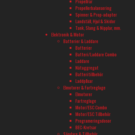
Propellrar
Sensorbaserad
(18)
Propellerbalansering
PASSAR TILL
Spinner & Prop-adapter
Bil
(37)
Landställ, Hjul & Skidor
PRODUKTER
Tank, Slang & Nipplar, mm.
Elektronik & Motor
Sortera
Visar 1–24 av 48 resultat
Batterier & Laddare
efter
Batterier
senaste
Batteri/Laddare Combo
Laddare
Nätaggregat
Batteritillbehör
Laddpåsar
Elmotorer & Fartreglage
Elmotorer
Fartreglage
Motor/ESC Combo
Motor/ESC Tillbehör
Programeringsdosor
BEC-Kretsar
Sändare & Tillbehör