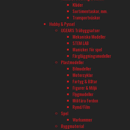
Kläder
Sortimentaskar, mm.
Transportväskor
QUICRUN FUSION SE 1200KV MED
QUICRUN FUS
Hobby & Pyssel
INTEGRERAD ESC 40A
INTEGRERAD 
UGEARS Träbyggsatser
Crawler-motor med inbyggt fartreglage
Crawler-motor 
Mekaniska Modeller
STEM LAB
I lager
I lager
Manicker för spel
949
kr
1 595
kr
Färgläggningsmodeller
Lägg till i varukorg
Lägg till i varu
Plastmodeller
Bilmodeller
Motorcyklar
Fartyg & Båtar
Figurer & Miljö
Flygmodeller
Militära Fordon
Rymd/Film
Spel
Warhammer
Byggmaterial