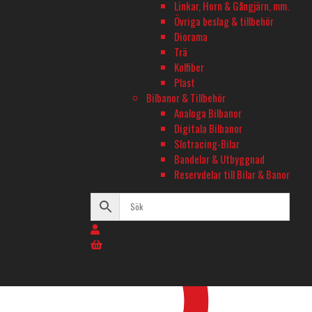
Linkar, Horn & Gångjärn, mm.
Övriga beslag & tillbehör
Diorama
Trä
Kolfiber
EZRUN COMBO MAX10 G2 140A – 3665SD
EZRUN COMBO
Plast
2400KV G3 1/10
6S 1/8 XT90
Bilbanor & Tillbehör
I lager
Slut på lager
Analoga Bilbanor
1 995
kr
2 595
kr
Digitala Bilbanor
Lägg till i varukorg
Läs mer
Slotracing-Bilar
Bandelar & Utbyggnad
Reservdelar till Bilar & Banor