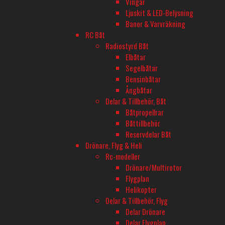
Vingar
Ljuskit & LED-Belysning
V-TAIL SERVOMIXER SET
Banor & Varvräkning
Slut på lager
RC Båt
189
kr
Radiostyrd Båt
Elbåtar
Läs mer
Segelbåtar
Bensinbåtar
Ångbåtar
Delar & Tillbehör, Båt
BUTIK - BARKARBY HOBBY
Båtpropellrar
Barkarbyvägen 55c
Båttillbehör
177 44 Järfälla
Reservdelar Båt
Drönare, Flyg & Heli
Rc-modeller
ÖPPETTIDER - BARKARBY HOBBY
Drönare/Multirotor
Måndag-Fredag 10-18
Flygplan
Helikopter
Onsdagar öppet till 20
Delar & Tillbehör, Flyg
Delar Drönare
Lördag 11-16
Delar Flygplan