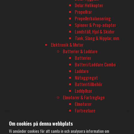
Delar Helikopter
TELEFON
Propellrar
Propellerbalansering
08-680 60 06
Spinner & Prop-adapter
Landställ, Hjul & Skidor
E-POST
Tank, Slang & Nipplar, mm.
Elektronik & Motor
info@rconline.se
Batterier & Laddare
Batterier
Garanti och reklamation
Batteri/Laddare Combo
Frakt och köpevillkor
Laddare
Integritetspolicy
Nätaggregat
Kontakta oss
Batteritillbehör
Laddpåsar
Elmotorer & Fartreglage
Elmotorer
Fartreglage
Motor/ESC Combo
Om cookies på denna webbplats
Motor/ESC Tillbehör
Programeringsdosor
Vi använder cookies för att samla in och analysera information om