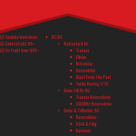
FILTER
FILTRERA EFTER PRIS
PRISINTERVALL
Min
Max
Filtrera
pris
pris
Snabba leveranser
RC Bil
Pris:
180 kr
—
190 kr
Enhetsfrakt 69:-
Radiostyrd bil
TILLVERKARE
Fri frakt över 995:-
Traxxas
DU-BRO
(1)
Elbilar
PRODUKTER
Nitrobilar
Bensinbilar
Endast ett sökresultat
Blast From The Past
Turbo Racing 1/76
Delar till Rc Bil
Traxxas Reservdelar
SWORKz Reservdelar
Delar & Tillbehör, Bil
Reservdelar
Däck & Fälg
Karosser