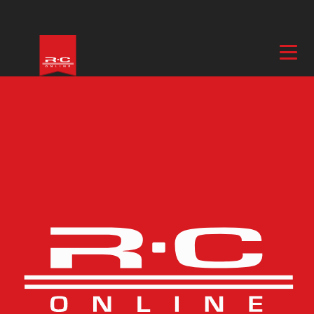
Hem
/
El & Motor
/
Sändare & Tillbehör
/ Mixer
Mixer
Sändare & Tillbehör
Gyro
Mixer
Mottagare
Radiotillbehör
Sändare
Batterier & Laddare
Bränslemotorer & Tillbehör
Elmotorer & Fartreglage
Kablar & Kontakter
Servo & Tillbehör
Utgått