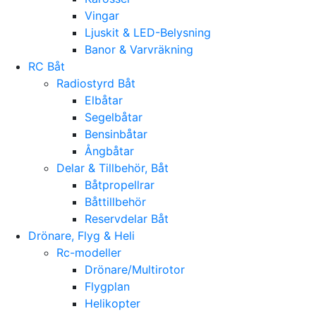
Vingar
Ljuskit & LED-Belysning
Banor & Varvräkning
RC Båt
Radiostyrd Båt
Elbåtar
Segelbåtar
Bensinbåtar
Ångbåtar
Delar & Tillbehör, Båt
Båtpropellrar
Båttillbehör
Reservdelar Båt
Drönare, Flyg & Heli
Rc-modeller
Drönare/Multirotor
Flygplan
Helikopter