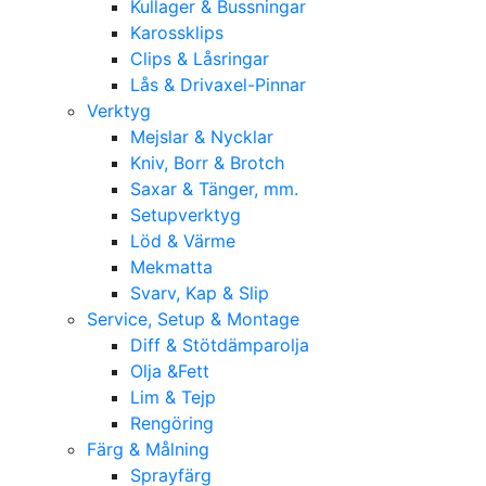
Kullager & Bussningar
Karossklips
Clips & Låsringar
Lås & Drivaxel-Pinnar
Verktyg
Mejslar & Nycklar
Kniv, Borr & Brotch
Saxar & Tänger, mm.
Setupverktyg
Löd & Värme
Mekmatta
Svarv, Kap & Slip
Service, Setup & Montage
Diff & Stötdämparolja
Olja &Fett
Lim & Tejp
Rengöring
Färg & Målning
Sprayfärg