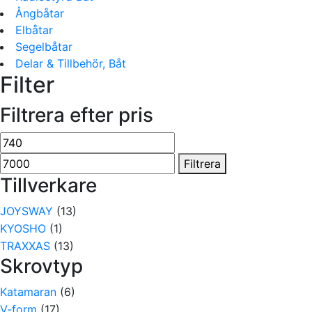
Ångbåtar
Elbåtar
Segelbåtar
Delar & Tillbehör, Båt
Filter
Filtrera efter pris
Min
Max
pris
pris
Filtrera
Tillverkare
JOYSWAY
(13)
KYOSHO
(1)
TRAXXAS
(13)
Skrovtyp
Katamaran
(6)
V-form
(17)