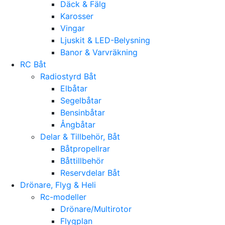
Däck & Fälg
Karosser
Vingar
Ljuskit & LED-Belysning
Banor & Varvräkning
RC Båt
Radiostyrd Båt
Elbåtar
Segelbåtar
Bensinbåtar
Ångbåtar
Delar & Tillbehör, Båt
Båtpropellrar
Båttillbehör
Reservdelar Båt
Drönare, Flyg & Heli
Rc-modeller
Drönare/Multirotor
Flygplan