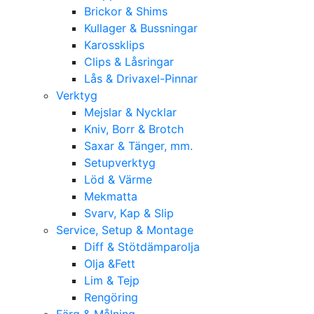
Brickor & Shims
Kullager & Bussningar
Karossklips
Clips & Låsringar
Lås & Drivaxel-Pinnar
Verktyg
Mejslar & Nycklar
Kniv, Borr & Brotch
Saxar & Tänger, mm.
Setupverktyg
Löd & Värme
Mekmatta
Svarv, Kap & Slip
Service, Setup & Montage
Diff & Stötdämparolja
Olja &Fett
Lim & Tejp
Rengöring
Färg & Målning