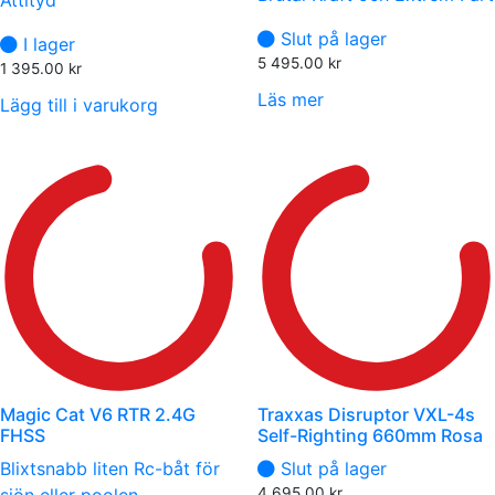
Attityd
Slut på lager
I lager
5 495.00
kr
1 395.00
kr
Läs mer
Lägg till i varukorg
Magic Cat V6 RTR 2.4G
Traxxas Disruptor VXL-4s
FHSS
Self-Righting 660mm Rosa
Blixtsnabb liten Rc-båt för
Slut på lager
4 695.00
kr