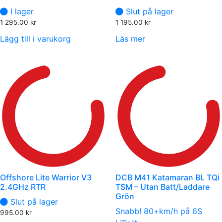
I lager
Slut på lager
1 295.00
kr
1 195.00
kr
Lägg till i varukorg
Läs mer
Offshore Lite Warrior V3
DCB M41 Katamaran BL TQi
2.4GHz RTR
TSM – Utan Batt/Laddare
Grön
Slut på lager
Snabb! 80+km/h på 6S
995.00
kr