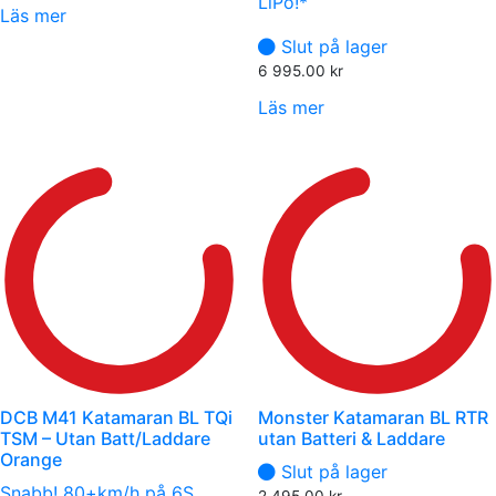
LiPo!*
Läs mer
Slut på lager
6 995.00
kr
Läs mer
DCB M41 Katamaran BL TQi
Monster Katamaran BL RTR
TSM – Utan Batt/Laddare
utan Batteri & Laddare
Orange
Slut på lager
Snabb! 80+km/h på 6S
2 495.00
kr