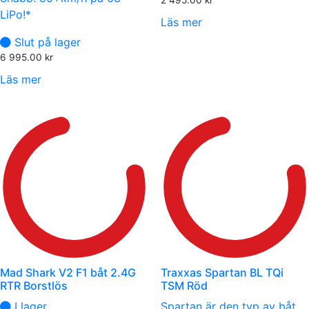
LiPo!*
Läs mer
Slut på lager
6 995.00
kr
Läs mer
Mad Shark V2 F1 båt 2.4G
Traxxas Spartan BL TQi
RTR Borstlös
TSM Röd
I lager
Spartan är den typ av båt