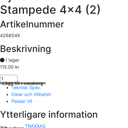
Stampede 4×4 (2)
Artikelnummer
426854X
Beskrivning
I lager
115.00
kr
Hjulaxel fram Stampede 4x4 (2) mängd
I lager
Lägg till i varukorg
Teknisk Spec.
Delar och tillbehör
Passar till
Ytterligare information
TRAXXAS