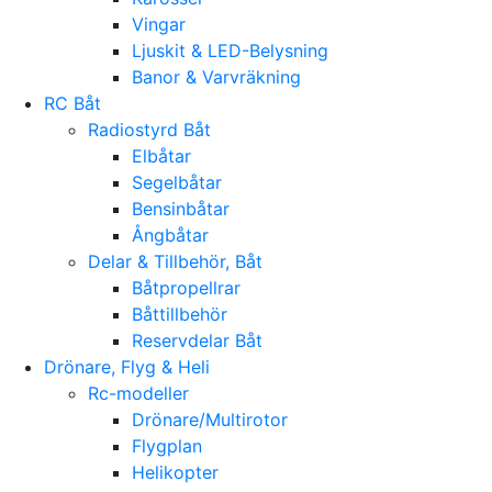
Vingar
Ljuskit & LED-Belysning
Banor & Varvräkning
RC Båt
Radiostyrd Båt
Elbåtar
Segelbåtar
Bensinbåtar
Ångbåtar
Delar & Tillbehör, Båt
Båtpropellrar
Båttillbehör
Reservdelar Båt
Drönare, Flyg & Heli
Rc-modeller
Drönare/Multirotor
Flygplan
Helikopter