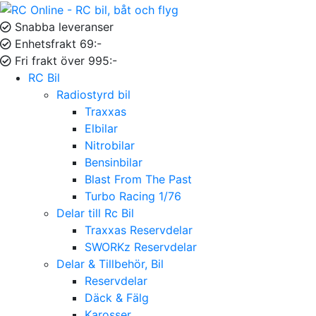
Snabba leveranser
Enhetsfrakt 69:-
Fri frakt över 995:-
RC Bil
Radiostyrd bil
Traxxas
Elbilar
Nitrobilar
Bensinbilar
Blast From The Past
Turbo Racing 1/76
Delar till Rc Bil
Traxxas Reservdelar
SWORKz Reservdelar
Delar & Tillbehör, Bil
Reservdelar
Däck & Fälg
Karosser