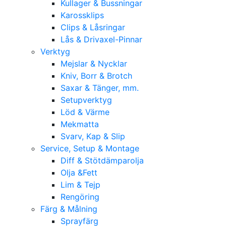
Kullager & Bussningar
Karossklips
Clips & Låsringar
Lås & Drivaxel-Pinnar
Verktyg
Mejslar & Nycklar
Kniv, Borr & Brotch
Saxar & Tänger, mm.
Setupverktyg
Löd & Värme
Mekmatta
Svarv, Kap & Slip
Service, Setup & Montage
Diff & Stötdämparolja
Olja &Fett
Lim & Tejp
Rengöring
Färg & Målning
Sprayfärg