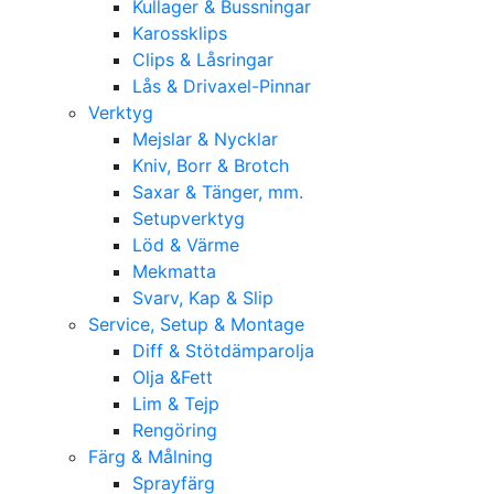
Kullager & Bussningar
Karossklips
Clips & Låsringar
Lås & Drivaxel-Pinnar
Verktyg
Mejslar & Nycklar
Kniv, Borr & Brotch
Saxar & Tänger, mm.
Setupverktyg
Löd & Värme
Mekmatta
Svarv, Kap & Slip
Service, Setup & Montage
Diff & Stötdämparolja
Olja &Fett
Lim & Tejp
Rengöring
Färg & Målning
Sprayfärg