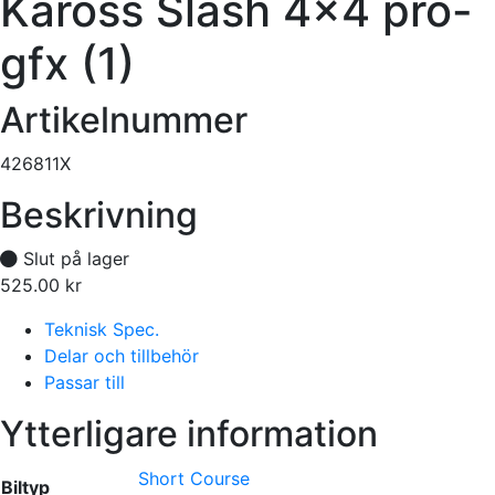
Kaross Slash 4×4 pro-
gfx (1)
Artikelnummer
426811X
Beskrivning
Slut på lager
525.00
kr
Tillfälligt slut
Teknisk Spec.
Delar och tillbehör
Passar till
Ytterligare information
Short Course
Biltyp