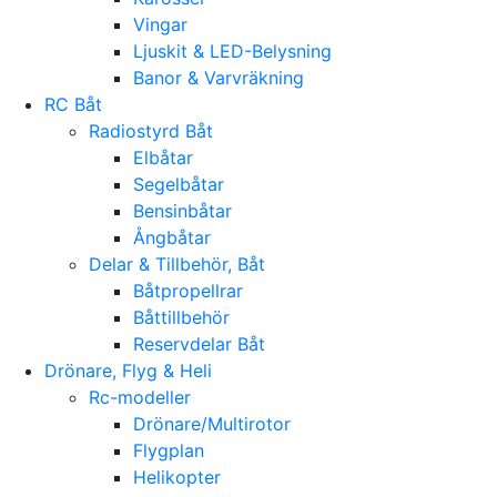
Vingar
Ljuskit & LED-Belysning
Banor & Varvräkning
RC Båt
Radiostyrd Båt
Elbåtar
Segelbåtar
Bensinbåtar
Ångbåtar
Delar & Tillbehör, Båt
Båtpropellrar
Båttillbehör
Reservdelar Båt
Drönare, Flyg & Heli
Rc-modeller
Drönare/Multirotor
Flygplan
Helikopter