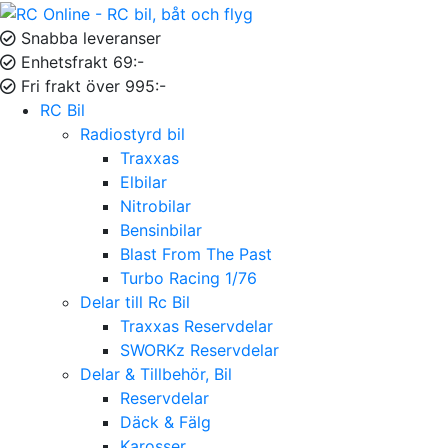
Snabba leveranser
Enhetsfrakt 69:-
Fri frakt över 995:-
RC Bil
Radiostyrd bil
Traxxas
Elbilar
Nitrobilar
Bensinbilar
Blast From The Past
Turbo Racing 1/76
Delar till Rc Bil
Traxxas Reservdelar
SWORKz Reservdelar
Delar & Tillbehör, Bil
Reservdelar
Däck & Fälg
Karosser