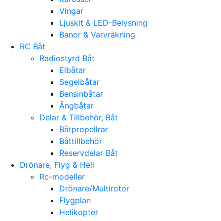
Vingar
Ljuskit & LED-Belysning
Banor & Varvräkning
RC Båt
Radiostyrd Båt
Elbåtar
Segelbåtar
Bensinbåtar
Ångbåtar
Delar & Tillbehör, Båt
Båtpropellrar
Båttillbehör
Reservdelar Båt
Drönare, Flyg & Heli
Rc-modeller
Drönare/Multirotor
Flygplan
Helikopter