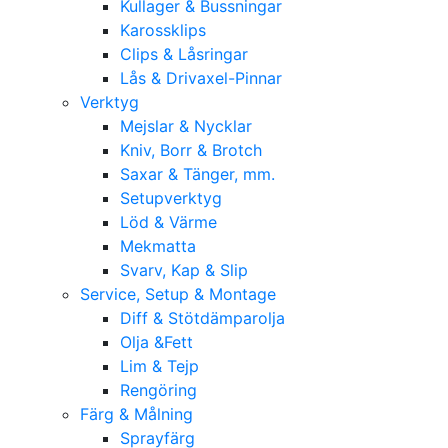
Kullager & Bussningar
Karossklips
Clips & Låsringar
Lås & Drivaxel-Pinnar
Verktyg
Mejslar & Nycklar
Kniv, Borr & Brotch
Saxar & Tänger, mm.
Setupverktyg
Löd & Värme
Mekmatta
Svarv, Kap & Slip
Service, Setup & Montage
Diff & Stötdämparolja
Olja &Fett
Lim & Tejp
Rengöring
Färg & Målning
Sprayfärg