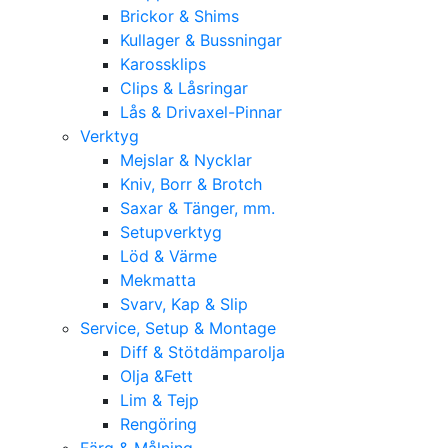
Brickor & Shims
Kullager & Bussningar
Karossklips
Clips & Låsringar
Lås & Drivaxel-Pinnar
Verktyg
Mejslar & Nycklar
Kniv, Borr & Brotch
Saxar & Tänger, mm.
Setupverktyg
Löd & Värme
Mekmatta
Svarv, Kap & Slip
Service, Setup & Montage
Diff & Stötdämparolja
Olja &Fett
Lim & Tejp
Rengöring
Färg & Målning