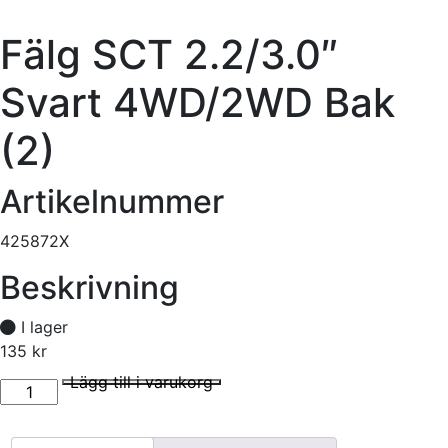
Fälg SCT 2.2/3.0″
Svart 4WD/2WD Bak
(2)
Artikelnummer
425872X
Beskrivning
I lager
135
kr
Fälg SCT 2.2/3.0" Svart 4WD/2WD Bak (2) mängd
I lager
Lägg till i varukorg