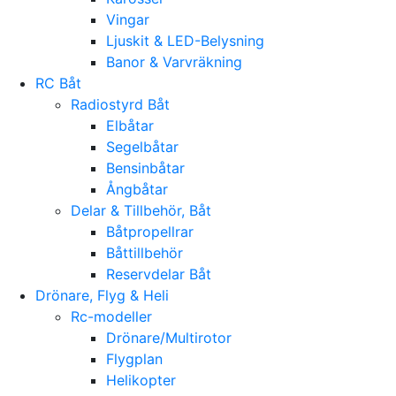
Vingar
Ljuskit & LED-Belysning
Banor & Varvräkning
RC Båt
Radiostyrd Båt
Elbåtar
Segelbåtar
Bensinbåtar
Ångbåtar
Delar & Tillbehör, Båt
Båtpropellrar
Båttillbehör
Reservdelar Båt
Drönare, Flyg & Heli
Rc-modeller
Drönare/Multirotor
Flygplan
Helikopter