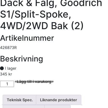
Däck & Fälg, Goodrich
S1/Split-Spoke,
4WD/2WD Bak (2)
Artikelnummer
426873R
Beskrivning
I lager
345
kr
äck & Fälg, Goodrich S1/Split-Spoke, 4WD/2WD Bak (2) mängd
I lager
Lägg till i varukorg
Teknisk Spec.
Liknande produkter