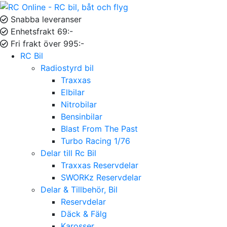
Snabba leveranser
Enhetsfrakt 69:-
Fri frakt över 995:-
RC Bil
Radiostyrd bil
Traxxas
Elbilar
Nitrobilar
Bensinbilar
Blast From The Past
Turbo Racing 1/76
Delar till Rc Bil
Traxxas Reservdelar
SWORKz Reservdelar
Delar & Tillbehör, Bil
Reservdelar
Däck & Fälg
Karosser