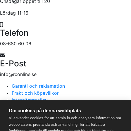
Onsdagar öppet till 20
Lördag 11-16
Telefon
08-680 60 06
E-Post
info@rconline.se
Garanti och reklamation
Frakt och köpevillkor
Integritetspolicy
Kontakta oss
Om cookies på denna webbplats
Vi använder cookies för att samla in och analysera information om
webbplatsens prestanda och användning, för att förbättra
RC Online
- © 2026
funktioner kopplade till sociala medier och för att förbättra och