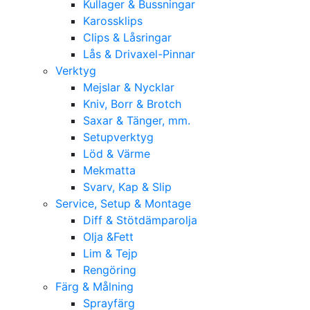
Kullager & Bussningar
Karossklips
Clips & Låsringar
Lås & Drivaxel-Pinnar
Verktyg
Mejslar & Nycklar
Kniv, Borr & Brotch
Saxar & Tänger, mm.
Setupverktyg
Löd & Värme
Mekmatta
Svarv, Kap & Slip
Service, Setup & Montage
Diff & Stötdämparolja
Olja &Fett
Lim & Tejp
Rengöring
Färg & Målning
Sprayfärg