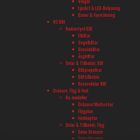
Vingar
Onsdagar öppet till 20
Ljuskit & LED-Belysning
Lördag 11-16
Banor & Varvräkning
RC Båt
Radiostyrd Båt
TELEFON
Elbåtar
Segelbåtar
08-680 60 06
Bensinbåtar
Ångbåtar
E-POST
Delar & Tillbehör, Båt
Båtpropellrar
info@rconline.se
Båttillbehör
Garanti och reklamation
Reservdelar Båt
Frakt och köpevillkor
Drönare, Flyg & Heli
Integritetspolicy
Rc-modeller
Kontakta oss
Drönare/Multirotor
Flygplan
Helikopter
Delar & Tillbehör, Flyg
Delar Drönare
Delar Flygplan