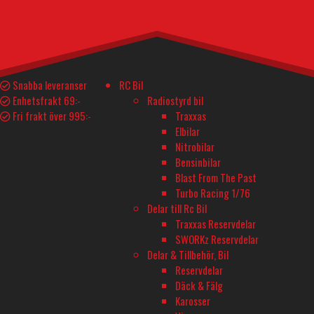
Teknisk Spec.
Delar och tillbehör
Passar till
YTTERLIGARE INFORMATION
Snabba leveranser
RC Bil
Enhetsfrakt 69:-
Radiostyrd bil
Tillverkare
Fri frakt över 995:-
Traxxas
Elbilar
TRAXXAS
Nitrobilar
Bensinbilar
Blast From The Past
Turbo Racing 1/76
BUTIK - BARKARBY HOBBY
Delar till Rc Bil
Barkarbyvägen 55c
Traxxas Reservdelar
177 44 Järfälla
SWORKz Reservdelar
Delar & Tillbehör, Bil
Reservdelar
ÖPPETTIDER - BARKARBY HOBBY
Däck & Fälg
Måndag-Fredag 10-18
Karosser