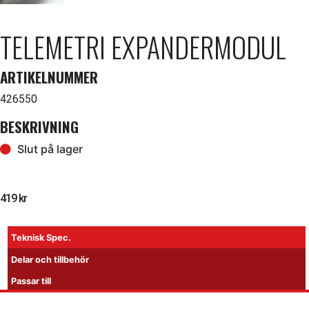
TELEMETRI EXPANDERMODUL
ARTIKELNUMMER
426550
BESKRIVNING
Slut på lager
419
kr
Tillfälligt slut
Teknisk Spec.
Delar och tillbehör
Passar till