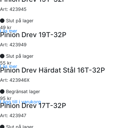
Art:
423945
Slut på lager
49 kr
Läs mer
Pinion Drev 19T-32P
Art:
423949
Slut på lager
55 kr
Läs mer
Pinion Drev Härdat Stål 16T-32P
Art:
423946X
Begränsat lager
95 kr
Lägg till i varukorg
Pinion Drev 17T-32P
Art:
423947
Slut på lager