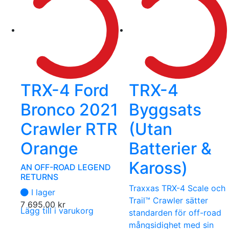
TRX-4 Ford
TRX-4
Bronco 2021
Byggsats
Crawler RTR
(Utan
Orange
Batterier &
Kaross)
AN OFF-ROAD LEGEND
RETURNS
Traxxas TRX-4 Scale och
I lager
Trail™ Crawler sätter
7 695.00
kr
Lägg till i varukorg
standarden för off-road
mångsidighet med sin