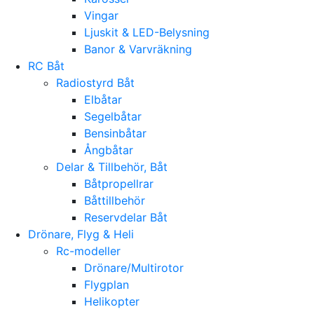
Vingar
Ljuskit & LED-Belysning
Banor & Varvräkning
RC Båt
Radiostyrd Båt
Elbåtar
Segelbåtar
Bensinbåtar
Ångbåtar
Delar & Tillbehör, Båt
Båtpropellrar
Båttillbehör
Reservdelar Båt
Drönare, Flyg & Heli
Rc-modeller
Drönare/Multirotor
Flygplan
Helikopter