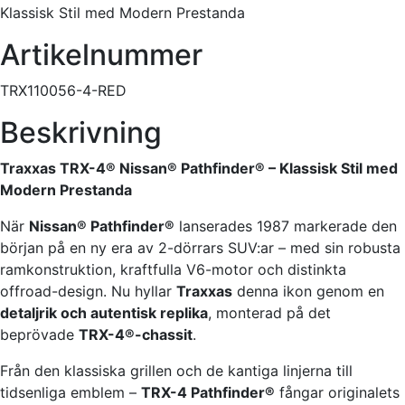
Klassisk Stil med Modern Prestanda
Artikelnummer
TRX110056-4-RED
Beskrivning
Traxxas TRX-4® Nissan® Pathfinder® – Klassisk Stil med
Modern Prestanda
När
Nissan® Pathfinder®
lanserades 1987 markerade den
början på en ny era av 2-dörrars SUV:ar – med sin robusta
ramkonstruktion, kraftfulla V6-motor och distinkta
offroad-design. Nu hyllar
Traxxas
denna ikon genom en
detaljrik och autentisk replika
, monterad på det
beprövade
TRX-4®-chassit
.
Från den klassiska grillen och de kantiga linjerna till
tidsenliga emblem –
TRX-4 Pathfinder®
fångar originalets