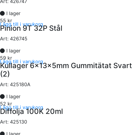
Art:
426747
I lager
55 kr
Lägg till i varukorg
Pinion 9T 32P Stål
Art:
426745
I lager
59 kr
Lägg till i varukorg
Kullager 6x13x5mm Gummitätat Svart
(2)
Art:
425180A
I lager
52 kr
Lägg till i varukorg
Diffolja 100K 20ml
Art:
425130
I lager