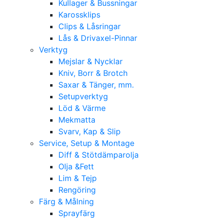
Kullager & Bussningar
Karossklips
Clips & Låsringar
Lås & Drivaxel-Pinnar
Verktyg
Mejslar & Nycklar
Kniv, Borr & Brotch
Saxar & Tänger, mm.
Setupverktyg
Löd & Värme
Mekmatta
Svarv, Kap & Slip
Service, Setup & Montage
Diff & Stötdämparolja
Olja &Fett
Lim & Tejp
Rengöring
Färg & Målning
Sprayfärg