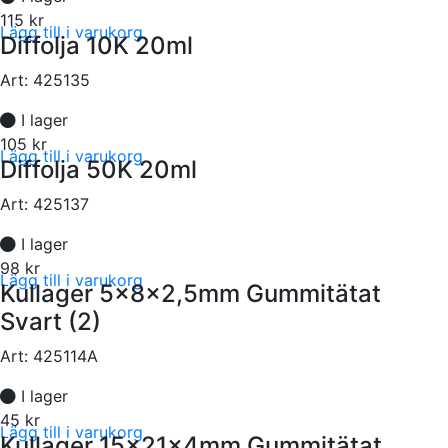
115 kr
Lägg till i varukorg
Diffolja 10K 20ml
Art:
425135
I lager
105 kr
Lägg till i varukorg
Diffolja 50K 20ml
Art:
425137
I lager
98 kr
Lägg till i varukorg
Kullager 5x8x2,5mm Gummitätat
Svart (2)
Art:
425114A
I lager
45 kr
Lägg till i varukorg
Kullager 15x21x4mm Gummitätat