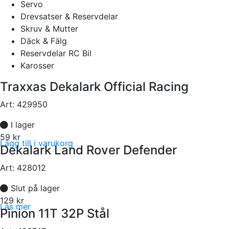
Servo
Drevsatser & Reservdelar
Skruv & Mutter
Däck & Fälg
Reservdelar RC Bil
Karosser
Traxxas Dekalark Official Racing
Art:
429950
I lager
59 kr
Lägg till i varukorg
Dekalark Land Rover Defender
Art:
428012
Slut på lager
129 kr
Läs mer
Pinion 11T 32P Stål