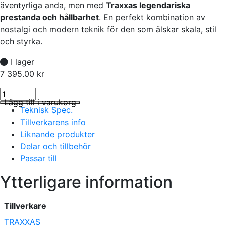
äventyrliga anda, men med
Traxxas legendariska
prestanda och hållbarhet
. En perfekt kombination av
nostalgi och modern teknik för den som älskar skala, stil
och styrka.
I lager
7 395.00
kr
Traxxas TRX-4 Nissan Pathfinder Röd RTR mängd
I lager
Lägg till i varukorg
Teknisk Spec.
Tillverkarens info
Liknande produkter
Delar och tillbehör
Passar till
Ytterligare information
Tillverkare
TRAXXAS