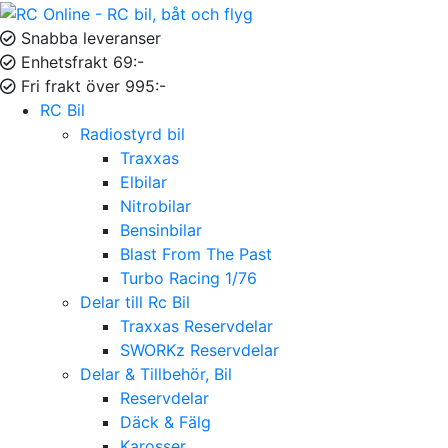
Snabba leveranser
Enhetsfrakt 69:-
Fri frakt över 995:-
RC Bil
Radiostyrd bil
Traxxas
Elbilar
Nitrobilar
Bensinbilar
Blast From The Past
Turbo Racing 1/76
Delar till Rc Bil
Traxxas Reservdelar
SWORKz Reservdelar
Delar & Tillbehör, Bil
Reservdelar
Däck & Fälg
Karosser