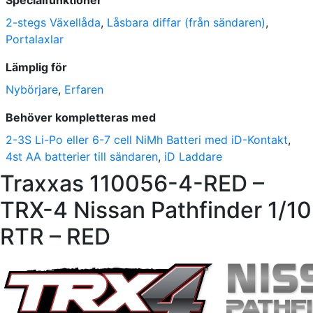
Specialfunktioner
2-stegs Växellåda
,
Låsbara diffar (från sändaren)
,
Portalaxlar
Lämplig för
Nybörjare
,
Erfaren
Behöver kompletteras med
2-3S Li-Po eller 6-7 cell NiMh Batteri med iD-Kontakt
,
4st AA batterier till sändaren
,
iD Laddare
Traxxas 110056-4-RED –
TRX-4 Nissan Pathfinder 1/10
RTR – RED