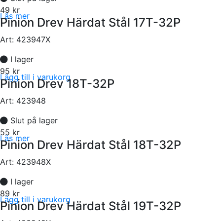
49 kr
Läs mer
Pinion Drev Härdat Stål 17T-32P
Art:
423947X
I lager
95 kr
Lägg till i varukorg
Pinion Drev 18T-32P
Art:
423948
Slut på lager
55 kr
Läs mer
Pinion Drev Härdat Stål 18T-32P
Art:
423948X
I lager
89 kr
Lägg till i varukorg
Pinion Drev Härdat Stål 19T-32P