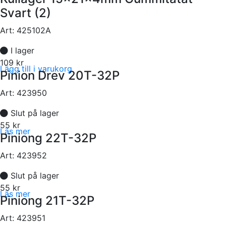
Svart (2)
Art:
425102A
I lager
109 kr
Lägg till i varukorg
Pinion Drev 20T-32P
Art:
423950
Slut på lager
55 kr
Läs mer
Piniong 22T-32P
Art:
423952
Slut på lager
55 kr
Läs mer
Piniong 21T-32P
Art:
423951