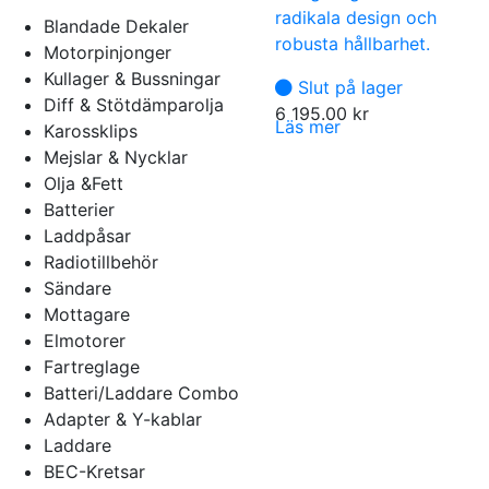
radikala design och
Blandade Dekaler
robusta hållbarhet.
Motorpinjonger
Kullager & Bussningar
Slut på lager
Diff & Stötdämparolja
6 195.00
kr
Läs mer
Karossklips
Mejslar & Nycklar
Olja &Fett
Batterier
Laddpåsar
Radiotillbehör
Sändare
Mottagare
Elmotorer
Fartreglage
Batteri/Laddare Combo
Adapter & Y-kablar
Laddare
BEC-Kretsar