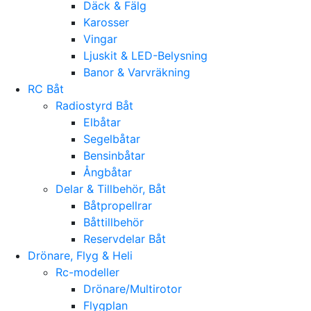
Däck & Fälg
Karosser
Vingar
Ljuskit & LED-Belysning
Banor & Varvräkning
RC Båt
Radiostyrd Båt
Elbåtar
Segelbåtar
Bensinbåtar
Ångbåtar
Delar & Tillbehör, Båt
Båtpropellrar
Båttillbehör
Reservdelar Båt
Drönare, Flyg & Heli
Rc-modeller
Drönare/Multirotor
Flygplan