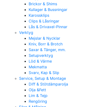
Brickor & Shims
Kullager & Bussningar
Karossklips
Clips & Låsringar
Lås & Drivaxel-Pinnar
Verktyg
Mejslar & Nycklar
Kniv, Borr & Brotch
Saxar & Tänger, mm.
Setupverktyg
Löd & Värme
Mekmatta
Svarv, Kap & Slip
Service, Setup & Montage
Diff & Stötdämparolja
Olja &Fett
Lim & Tejp
Rengöring
Färg & Målning