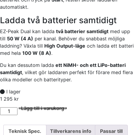
automatiskt.
Ladda två batterier samtidigt
EZ-Peak Dual kan ladda
två batterier samtidigt
med upp
till
50 W (4 A)
per kanal. Behöver du snabbast möjliga
laddning? Växla till
High Output-läge
och ladda ett batteri
med hela
100 W (8 A)
.
Du kan dessutom ladda
ett NiMH- och ett LiPo-batteri
samtidigt
, vilket gör laddaren perfekt för förare med flera
olika modeller och batterityper.
I lager
1 295
kr
Z-Peak Dual 8A NiMH/LiPo 2-3S Laddare Auto iD mängd
I lager
Lägg till i varukorg
Teknisk Spec.
Tillverkarens info
Passar till