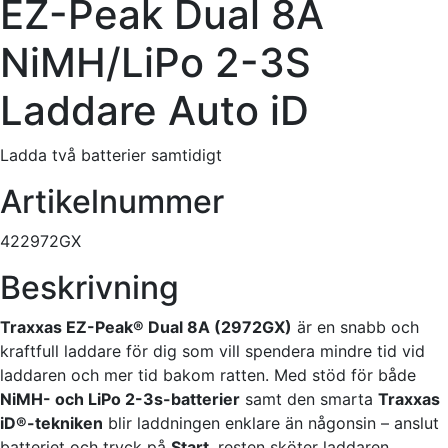
EZ-Peak Dual 8A
NiMH/LiPo 2-3S
Laddare Auto iD
Ladda två batterier samtidigt
Artikelnummer
422972GX
Beskrivning
Traxxas EZ-Peak® Dual 8A (2972GX)
är en snabb och
kraftfull laddare för dig som vill spendera mindre tid vid
laddaren och mer tid bakom ratten. Med stöd för både
NiMH- och LiPo 2-3s-batterier
samt den smarta
Traxxas
iD®-tekniken
blir laddningen enklare än någonsin – anslut
batteriet och tryck på
Start
, resten sköter laddaren