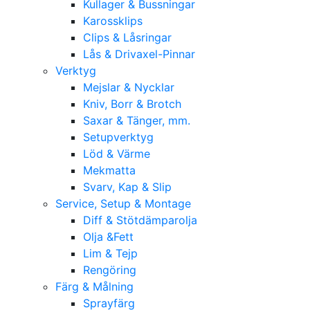
Kullager & Bussningar
Karossklips
Clips & Låsringar
Lås & Drivaxel-Pinnar
Verktyg
Mejslar & Nycklar
Kniv, Borr & Brotch
Saxar & Tänger, mm.
Setupverktyg
Löd & Värme
Mekmatta
Svarv, Kap & Slip
Service, Setup & Montage
Diff & Stötdämparolja
Olja &Fett
Lim & Tejp
Rengöring
Färg & Målning
Sprayfärg