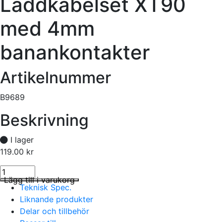
Laddkabelset XT90
med 4mm
banankontakter
Artikelnummer
B9689
Beskrivning
I lager
119.00
kr
Laddkabelset XT90 med 4mm banankontakter mängd
I lager
Lägg till i varukorg
Teknisk Spec.
Liknande produkter
Delar och tillbehör