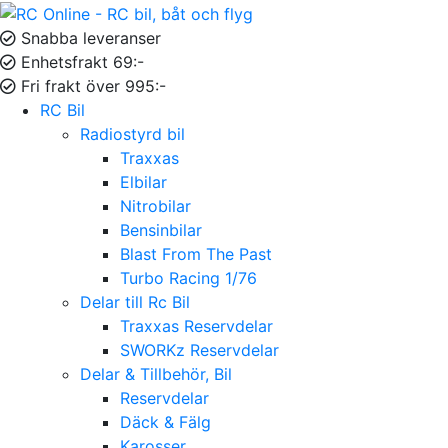
Snabba leveranser
Enhetsfrakt 69:-
Fri frakt över 995:-
RC Bil
Radiostyrd bil
Traxxas
Elbilar
Nitrobilar
Bensinbilar
Blast From The Past
Turbo Racing 1/76
Delar till Rc Bil
Traxxas Reservdelar
SWORKz Reservdelar
Delar & Tillbehör, Bil
Reservdelar
Däck & Fälg
Karosser