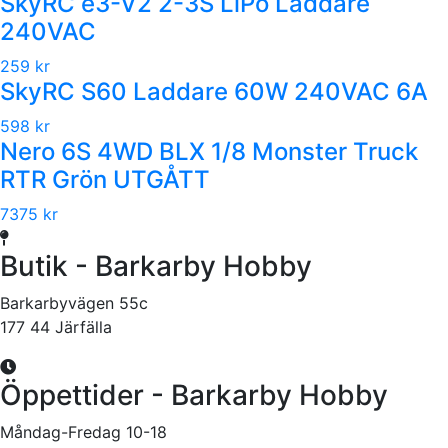
SkyRC e3-V2 2-3S LiPo Laddare
240VAC
259 kr
SkyRC S60 Laddare 60W 240VAC 6A
598 kr
Nero 6S 4WD BLX 1/8 Monster Truck
RTR Grön UTGÅTT
7375 kr
Butik - Barkarby Hobby
Barkarbyvägen 55c
177 44 Järfälla
Öppettider - Barkarby Hobby
Måndag-Fredag 10-18