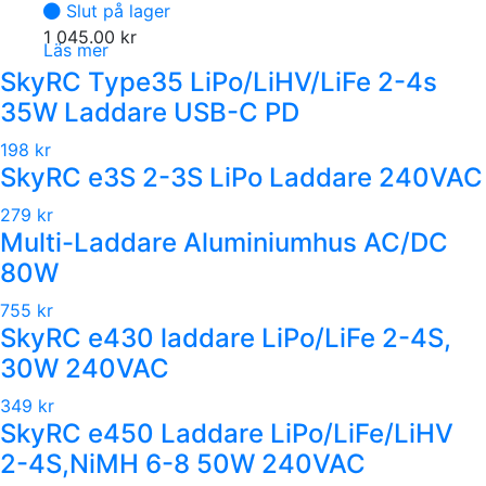
Slut på lager
1 045.00
kr
Läs mer
SkyRC Type35 LiPo/LiHV/LiFe 2-4s
35W Laddare USB-C PD
198 kr
SkyRC e3S 2-3S LiPo Laddare 240VAC
279 kr
Multi-Laddare Aluminiumhus AC/DC
80W
755 kr
SkyRC e430 laddare LiPo/LiFe 2-4S,
30W 240VAC
349 kr
SkyRC e450 Laddare LiPo/LiFe/LiHV
2-4S,NiMH 6-8 50W 240VAC