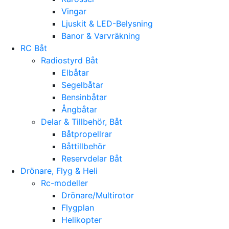
Vingar
Ljuskit & LED-Belysning
Banor & Varvräkning
RC Båt
Radiostyrd Båt
Elbåtar
Segelbåtar
Bensinbåtar
Ångbåtar
Delar & Tillbehör, Båt
Båtpropellrar
Båttillbehör
Reservdelar Båt
Drönare, Flyg & Heli
Rc-modeller
Drönare/Multirotor
Flygplan
Helikopter