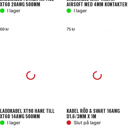
XT60 20AWG 500MM
AIRSOFT MED 4MM KONTAKTER
(REV)
I lager
I lager
69
kr
75
kr
Lägg till i varukorg
Lägg till i varukorg
LADDKABEL XT90 HANE TILL
KABEL RÖD & SVART 16AWG
XT60 14AWG 500MM
D1.6/3MM X 1M
I lager
Slut på lager