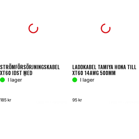
STRÖMFÖRSÖRJNINGSKABEL
LADDKABEL TAMIYA HONA TILL
XT60 IDST MED
XT60 14AWG 500MM
BATTERIKLÄMMOR & 4MM 1M
I lager
I lager
185
kr
95
kr
Lägg till i varukorg
Lägg till i varukorg