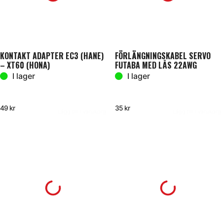
KONTAKT ADAPTER EC3 (HANE)
FÖRLÄNGNINGSKABEL SERVO
– XT60 (HONA)
FUTABA MED LÅS 22AWG
300MM
I lager
I lager
49
kr
35
kr
Lägg till i varukorg
Lägg till i varukorg