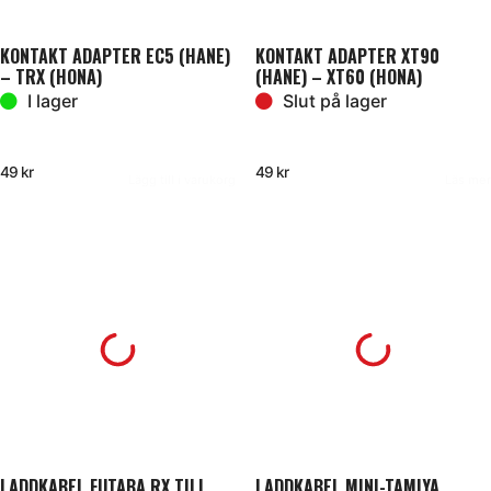
KONTAKT ADAPTER EC5 (HANE)
KONTAKT ADAPTER XT90
– TRX (HONA)
(HANE) – XT60 (HONA)
I lager
Slut på lager
49
kr
49
kr
Lägg till i varukorg
Läs mer
LADDKABEL FUTABA RX TILL
LADDKABEL MINI-TAMIYA