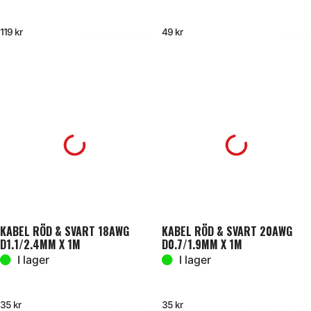
119
kr
49
kr
Lägg till i varukorg
Läs mer
KABEL RÖD & SVART 18AWG
KABEL RÖD & SVART 20AWG
D1.1/2.4MM X 1M
D0.7/1.9MM X 1M
I lager
I lager
35
kr
35
kr
Lägg till i varukorg
Lägg till i varukorg