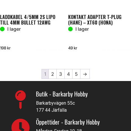
LADDKABEL 4/5MM 2S LIPO
KONTAKT ADAPTER T-PLUG
TILL 4MM BULLET 12AWG
(HANE) – XT60 (HONA)
500MM
I lager
I lager
198
kr
49
kr
Lägg till i varukorg
Lägg till i varukorg
1
2
3
4
5
→
Butik - Barkarby Hobby
Barkarbyvägen 55c
177 44 Järfälla
Öppettider - Barkarby Hobby