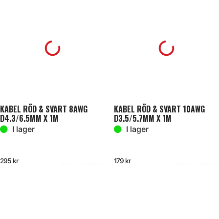
KABEL RÖD & SVART 8AWG
KABEL RÖD & SVART 10AWG
D4.3/6.5MM X 1M
D3.5/5.7MM X 1M
I lager
I lager
295
kr
179
kr
Lägg till i varukorg
Lägg till i varukorg