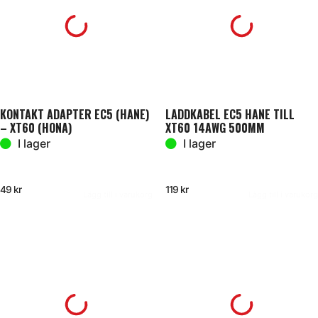
KONTAKT ADAPTER EC5 (HANE)
LADDKABEL EC5 HANE TILL
– XT60 (HONA)
XT60 14AWG 500MM
I lager
I lager
49
kr
119
kr
Lägg till i varukorg
Lägg till i varukorg