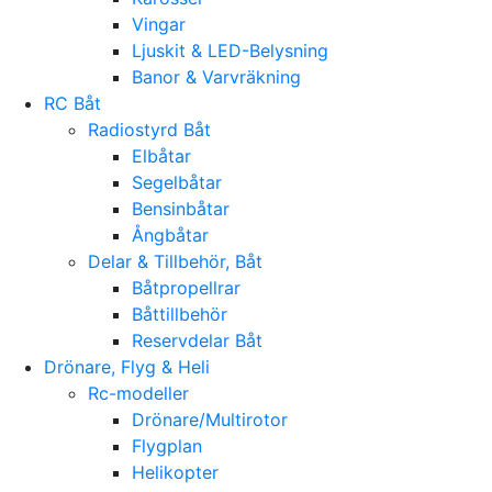
Vingar
Ljuskit & LED-Belysning
Banor & Varvräkning
RC Båt
Radiostyrd Båt
Elbåtar
Segelbåtar
Bensinbåtar
Ångbåtar
Delar & Tillbehör, Båt
Båtpropellrar
Båttillbehör
Reservdelar Båt
Drönare, Flyg & Heli
Rc-modeller
Drönare/Multirotor
Flygplan
Helikopter