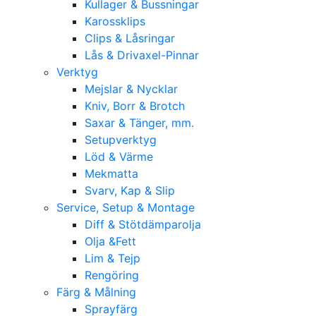
Kullager & Bussningar
Karossklips
Clips & Låsringar
Lås & Drivaxel-Pinnar
Verktyg
Mejslar & Nycklar
Kniv, Borr & Brotch
Saxar & Tänger, mm.
Setupverktyg
Löd & Värme
Mekmatta
Svarv, Kap & Slip
Service, Setup & Montage
Diff & Stötdämparolja
Olja &Fett
Lim & Tejp
Rengöring
Färg & Målning
Sprayfärg