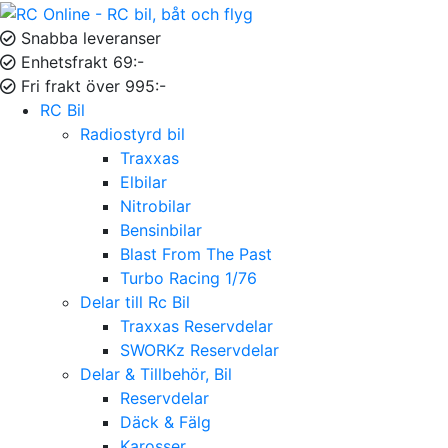
Snabba leveranser
Enhetsfrakt 69:-
Fri frakt över 995:-
RC Bil
Radiostyrd bil
Traxxas
Elbilar
Nitrobilar
Bensinbilar
Blast From The Past
Turbo Racing 1/76
Delar till Rc Bil
Traxxas Reservdelar
SWORKz Reservdelar
Delar & Tillbehör, Bil
Reservdelar
Däck & Fälg
Karosser