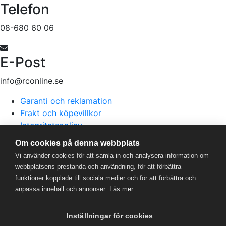
Telefon
08-680 60 06
E-Post
info@rconline.se
Garanti och reklamation
Frakt och köpevillkor
Integritetspolicy
Kontakta oss
Om cookies på denna webbplats
Vi använder cookies för att samla in och analysera information om
webbplatsens prestanda och användning, för att förbättra
RC Online
- © 2026
funktioner kopplade till sociala medier och för att förbättra och
559357-5706
anpassa innehåll och annonser.
Läs mer
Powered by
Gital
Inställningar för cookies