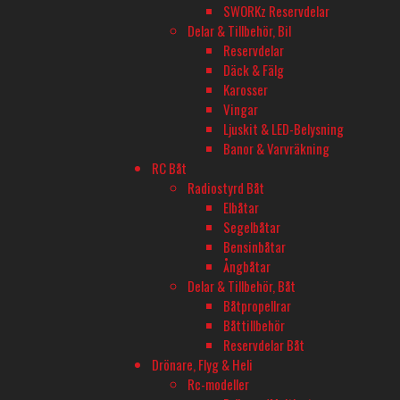
SWORKz Reservdelar
Delar & Tillbehör, Bil
Reservdelar
Däck & Fälg
Karosser
Vingar
Ljuskit & LED-Belysning
Banor & Varvräkning
RC Båt
Radiostyrd Båt
Elbåtar
Segelbåtar
Bensinbåtar
Ångbåtar
Delar & Tillbehör, Båt
Båtpropellrar
Båttillbehör
Reservdelar Båt
Drönare, Flyg & Heli
Rc-modeller