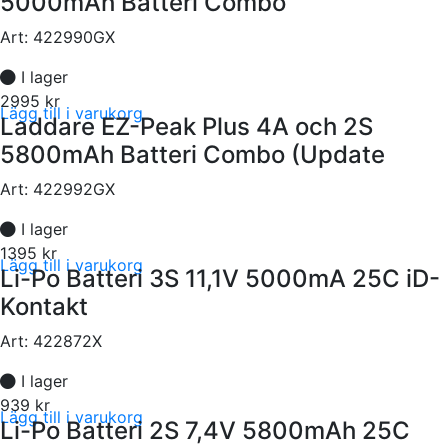
5000mAh Batteri Combo
Art:
422990GX
I lager
2995 kr
Lägg till i varukorg
Laddare EZ-Peak Plus 4A och 2S
5800mAh Batteri Combo (Update
Art:
422992GX
I lager
1395 kr
Lägg till i varukorg
Li-Po Batteri 3S 11,1V 5000mA 25C iD-
Kontakt
Art:
422872X
I lager
939 kr
Lägg till i varukorg
Li-Po Batteri 2S 7,4V 5800mAh 25C