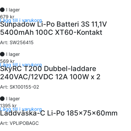
I lager
679 kr
Lägg till i varukorg
Sunpadow Li-Po Batteri 3S 11,1V
5400mAh 100C XT60-Kontakt
Art:
SW256415
I lager
569 kr
Lägg till i varukorg
SkyRC T200 Dubbel-laddare
240VAC/12VDC 12A 100W x 2
Art:
SK100155-02
I lager
1395 kr
Lägg till i varukorg
Laddväska-C Li-Po 185x75x60mm
Art:
VPLIPOBAGC