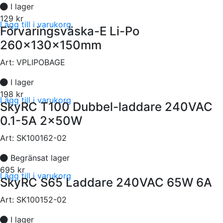
I lager
129 kr
Lägg till i varukorg
Förvaringsväska-E Li-Po
260x130x150mm
Art:
VPLIPOBAGE
I lager
198 kr
Lägg till i varukorg
SkyRC T100 Dubbel-laddare 240VAC
0.1-5A 2x50W
Art:
SK100162-02
Begränsat lager
695 kr
Lägg till i varukorg
SkyRC S65 Laddare 240VAC 65W 6A
Art:
SK100152-02
I lager