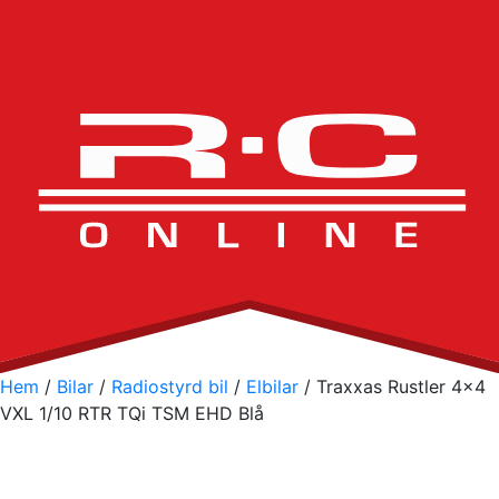
Hem
/
Bilar
/
Radiostyrd bil
/
Elbilar
/ Traxxas Rustler 4×4
VXL 1/10 RTR TQi TSM EHD Blå