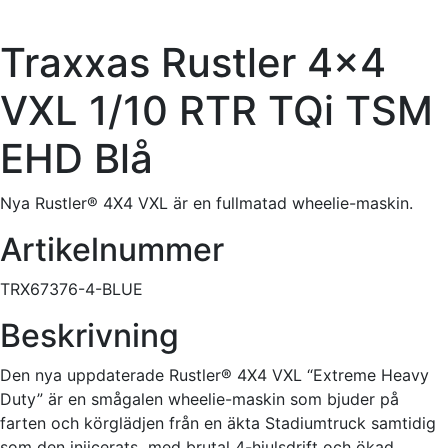
Traxxas Rustler 4×4
VXL 1/10 RTR TQi TSM
EHD Blå
Nya Rustler® 4X4 VXL är en fullmatad wheelie-maskin.
Artikelnummer
TRX67376-4-BLUE
Beskrivning
Den nya uppdaterade Rustler® 4X4 VXL “Extreme Heavy
Duty” är en smågalen wheelie-maskin som bjuder på
farten och körglädjen från en äkta Stadiumtruck samtidig
som den injicerats med brutal 4-hjulsdrift och ökad