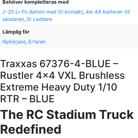
Behöver kompletteras med
2-3S Li-Po Batteri med iD-kontakt
,
4st AA batterier till
sändaren
,
iD Laddare
Lämplig för
Nybörjare
,
Erfaren
Traxxas 67376-4-BLUE –
Rustler 4×4 VXL Brushless
Extreme Heavy Duty 1/10
RTR – BLUE
The RC Stadium Truck
Redefined