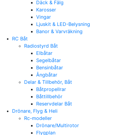
Däck & Fälg
Karosser
Vingar
Ljuskit & LED-Belysning
Banor & Varvräkning
RC Båt
Radiostyrd Båt
Elbåtar
Segelbåtar
Bensinbåtar
Ångbåtar
Delar & Tillbehör, Båt
Båtpropellrar
Båttillbehör
Reservdelar Båt
Drönare, Flyg & Heli
Rc-modeller
Drönare/Multirotor
Flygplan