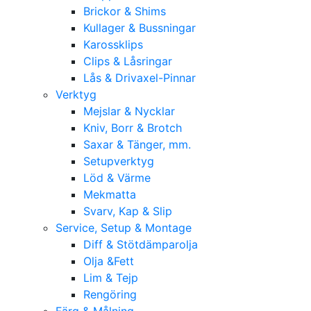
Brickor & Shims
Kullager & Bussningar
Karossklips
Clips & Låsringar
Lås & Drivaxel-Pinnar
Verktyg
Mejslar & Nycklar
Kniv, Borr & Brotch
Saxar & Tänger, mm.
Setupverktyg
Löd & Värme
Mekmatta
Svarv, Kap & Slip
Service, Setup & Montage
Diff & Stötdämparolja
Olja &Fett
Lim & Tejp
Rengöring
Färg & Målning