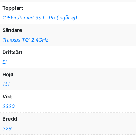
Toppfart
105km/h med 3S Li-Po (Ingår ej)
Sändare
Traxxas TQi 2,4GHz
Driftsätt
El
Höjd
161
Vikt
2320
Bredd
329