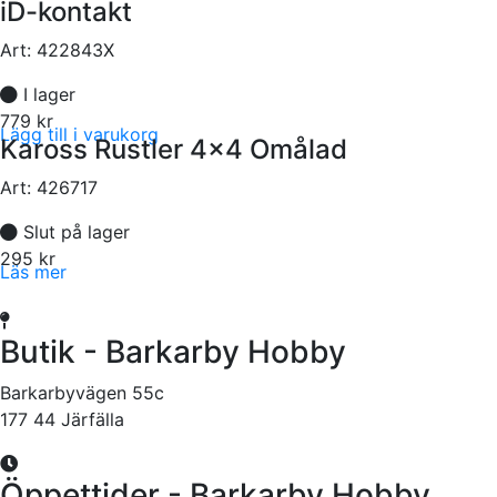
iD-kontakt
Art:
422843X
I lager
779 kr
Lägg till i varukorg
Kaross Rustler 4x4 Omålad
Art:
426717
Slut på lager
295 kr
Läs mer
Butik - Barkarby Hobby
Barkarbyvägen 55c
177 44 Järfälla
Öppettider - Barkarby Hobby