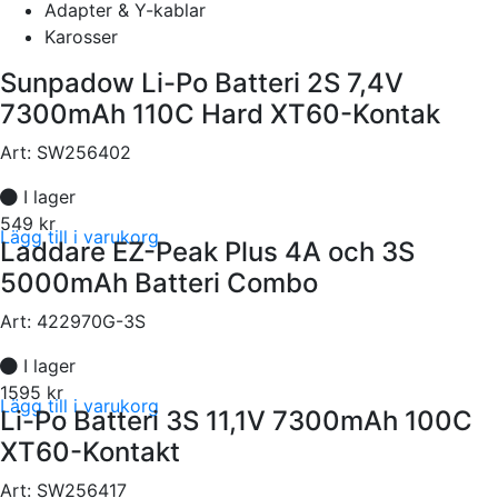
Adapter & Y-kablar
Karosser
Sunpadow Li-Po Batteri 2S 7,4V
7300mAh 110C Hard XT60-Kontak
Art:
SW256402
I lager
549 kr
Lägg till i varukorg
Laddare EZ-Peak Plus 4A och 3S
5000mAh Batteri Combo
Art:
422970G-3S
I lager
1595 kr
Lägg till i varukorg
Li-Po Batteri 3S 11,1V 7300mAh 100C
XT60-Kontakt
Art:
SW256417