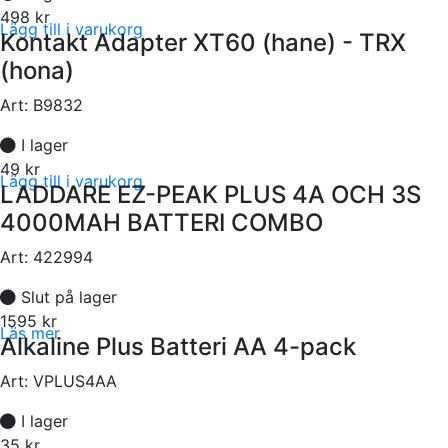
498 kr
Lägg till i varukorg
Kontakt Adapter XT60 (hane) - TRX
(hona)
Art:
B9832
I lager
49 kr
Lägg till i varukorg
LADDARE EZ-PEAK PLUS 4A OCH 3S
4000MAH BATTERI COMBO
Art:
422994
Slut på lager
1595 kr
Läs mer
Alkaline Plus Batteri AA 4-pack
Art:
VPLUS4AA
I lager
35 kr