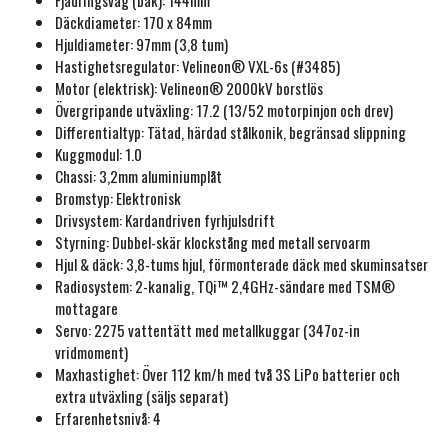
Fjädringsväg (bak): 144mm
Däckdiameter: 170 x 84mm
Hjuldiameter: 97mm (3,8 tum)
Hastighetsregulator: Velineon® VXL-6s (#3485)
Motor (elektrisk): Velineon® 2000kV borstlös
Övergripande utväxling: 17.2 (13/52 motorpinjon och drev)
Differentialtyp: Tätad, härdad stålkonik, begränsad slippning
Kuggmodul: 1.0
Chassi: 3,2mm aluminiumplåt
Bromstyp: Elektronisk
Drivsystem: Kardandriven fyrhjulsdrift
Styrning: Dubbel-skär klockstång med metall servoarm
Hjul & däck: 3,8-tums hjul, förmonterade däck med skuminsatser
Radiosystem: 2-kanalig, TQi™ 2,4GHz-sändare med TSM®
mottagare
Servo: 2275 vattentätt med metallkuggar (347oz-in
vridmoment)
Maxhastighet: Över 112 km/h med två 3S LiPo batterier och
extra utväxling (säljs separat)
Erfarenhetsnivå: 4