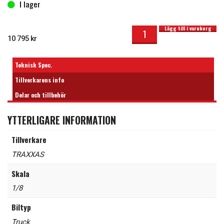
I lager
Traxxas Sledge 1/8 Truck 6s Belted Röd mängd
I lager
Lägg till i varukorg
10 795
kr
Teknisk Spec.
Tillverkarens info
Delar och tillbehör
YTTERLIGARE INFORMATION
Tillverkare
TRAXXAS
Skala
1/8
Biltyp
Truck