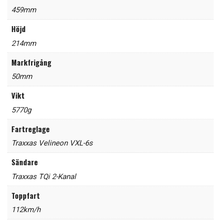
459mm
Höjd
214mm
Markfrigång
50mm
Vikt
5770g
Fartreglage
Traxxas Velineon VXL-6s
Sändare
Traxxas TQi 2-Kanal
Toppfart
112km/h