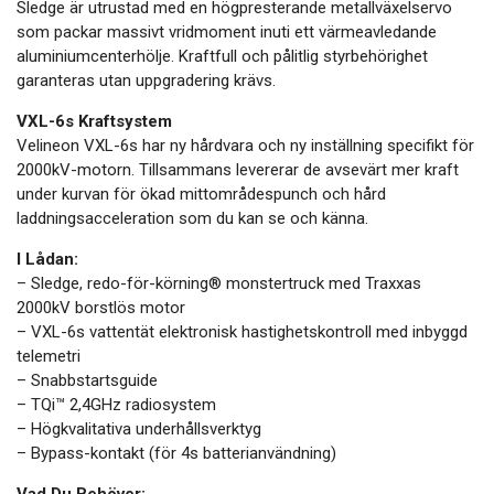
Sledge är utrustad med en högpresterande metallväxelservo
som packar massivt vridmoment inuti ett värmeavledande
aluminiumcenterhölje. Kraftfull och pålitlig styrbehörighet
garanteras utan uppgradering krävs.
VXL-6s Kraftsystem
Velineon VXL-6s har ny hårdvara och ny inställning specifikt för
2000kV-motorn. Tillsammans levererar de avsevärt mer kraft
under kurvan för ökad mittområdespunch och hård
laddningsacceleration som du kan se och känna.
I Lådan:
– Sledge, redo-för-körning® monstertruck med Traxxas
2000kV borstlös motor
– VXL-6s vattentät elektronisk hastighetskontroll med inbyggd
telemetri
– Snabbstartsguide
– TQi™ 2,4GHz radiosystem
– Högkvalitativa underhållsverktyg
– Bypass-kontakt (för 4s batterianvändning)