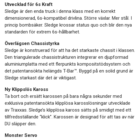
Utvecklad för 6s Kraft
Sledge är den enda truck i denna klass med en korrekt
dimensionerad, 6s-kompatibel drivlina. Större växlar. Mer stål. I
princip bombsäker. Sledge krossar status quo och blir den nya
standarden för extrem 6s-hållbarhet.
Överlägsen Chassistyrka
Sledge är konstruerad för att ha det starkaste chassit i klassen.
Den triangulerade chassistrukturen integrerar en djupformad
aluminiumplatta med ett flerpunkts kompositstödsystem och
det patentansökta helängds T-Bar™. Byggd på en solid grund är
Sledge starkast där det är viktigast.
Ny Klippslös Kaross
Ta bort och ersätt karossen på bara några sekunder med
exklusiva patentansökta klipplösa karosslösningar utvecklade
av Traxxas. Sledge’s klipplösa kaross sätts på smidigt med ett
tillfredsställande “klick”. Karossen är designad för att tas av när
DU släpper den.
Monster Servo