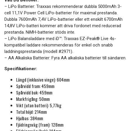
Vad Du Behöver:
– LiPo Batterier: Traxxas rekommenderar dubbla 5000mAh 3-
cell 11,1V Power Cell LiPo-batterier för maximal prestanda.
Dubbla 7600mAh 7,4V LiPo-batterier eller ett enskilt 6700mAh
14,8V LiPo-batteri kommer att driva fordonet med reducerad
prestanda. NiMH-batterier stöds inte.
– LiPo Balansladdare med iD™: Traxxas EZ-Peak® Live 4s-
kompatibel laddare rekommenderas för enkel och snabb
laddningsprestanda (modell #2971).
– AA Alkaliska Batterier: Fyra AA alkaliska batterier till sändaren.
Specifikationer:
Längd (inklusive vinge): 604mm
Spårvidd fram: 459mm
Spårvidd bak: 459mm
Markfrigång: 50mm
Vikt (utan batteri): 5,77kg
Total höjd: 214mm
Hjulbas: 384mm
Fjädringsväg (fram): 128mm