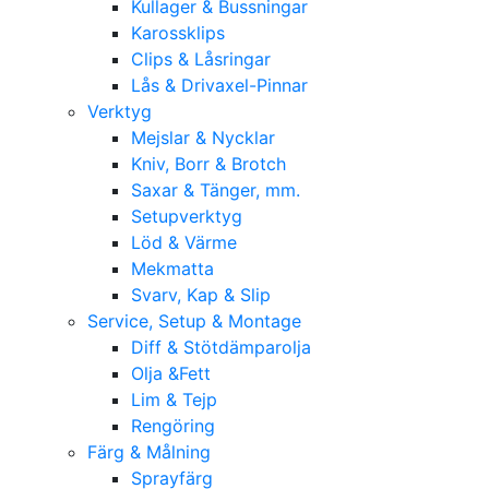
Kullager & Bussningar
Karossklips
Clips & Låsringar
Lås & Drivaxel-Pinnar
Verktyg
Mejslar & Nycklar
Kniv, Borr & Brotch
Saxar & Tänger, mm.
Setupverktyg
Löd & Värme
Mekmatta
Svarv, Kap & Slip
Service, Setup & Montage
Diff & Stötdämparolja
Olja &Fett
Lim & Tejp
Rengöring
Färg & Målning
Sprayfärg