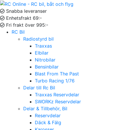
Snabba leveranser
Enhetsfrakt 69:-
Fri frakt över 995:-
RC Bil
Radiostyrd bil
Traxxas
Elbilar
Nitrobilar
Bensinbilar
Blast From The Past
Turbo Racing 1/76
Delar till Rc Bil
Traxxas Reservdelar
SWORKz Reservdelar
Delar & Tillbehör, Bil
Reservdelar
Däck & Fälg
Karosser