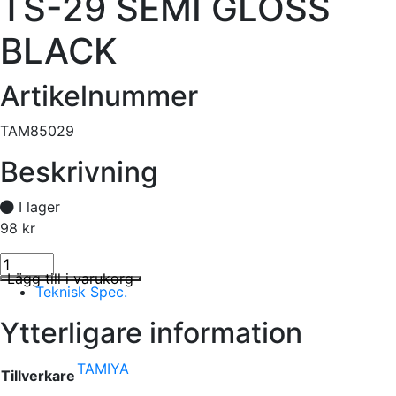
TS-29 SEMI GLOSS
BLACK
Artikelnummer
TAM85029
Beskrivning
I lager
98
kr
TS-29 SEMI GLOSS BLACK mängd
I lager
Lägg till i varukorg
Teknisk Spec.
Ytterligare information
TAMIYA
Tillverkare