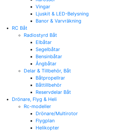
Vingar
Ljuskit & LED-Belysning
Banor & Varvräkning
RC Båt
Radiostyrd Båt
Elbåtar
Segelbåtar
Bensinbåtar
Ångbåtar
Delar & Tillbehör, Båt
Båtpropellrar
Båttillbehör
Reservdelar Båt
Drönare, Flyg & Heli
Rc-modeller
Drönare/Multirotor
Flygplan
Helikopter