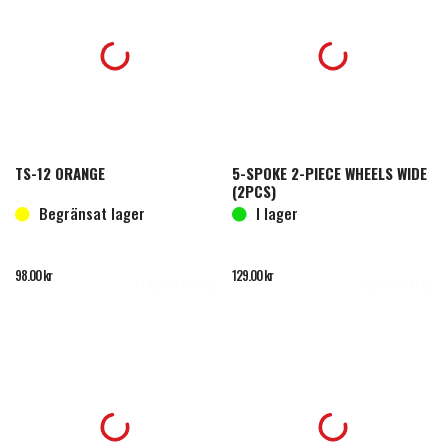
TS-12 ORANGE
5-SPOKE 2-PIECE WHEELS WIDE
(2PCS)
Begränsat lager
I lager
98.00
kr
129.00
kr
Lägg till i varukorg
Lägg till i varukorg