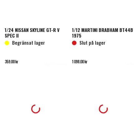
1/24 NISSAN SKYLINE GT-R V
1/12 MARTINI BRABHAM BT44B
SPEC II
1975
Begränsat lager
Slut på lager
359.00
kr
1 098.00
kr
Lägg till i varukorg
Läs mer