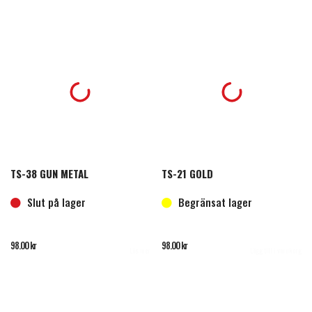
TS-38 GUN METAL
TS-21 GOLD
Slut på lager
Begränsat lager
98.00
kr
98.00
kr
Läs mer
Lägg till i varukorg