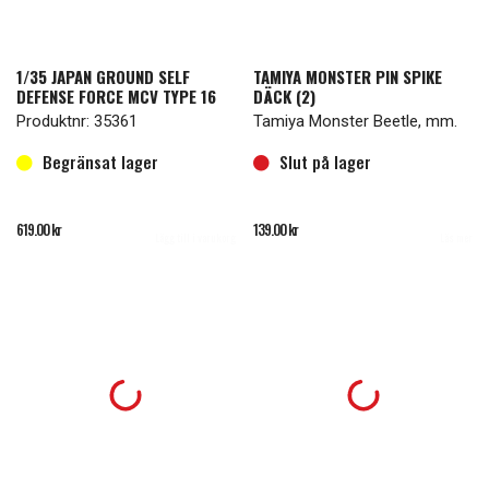
1/35 JAPAN GROUND SELF
TAMIYA MONSTER PIN SPIKE
DEFENSE FORCE MCV TYPE 16
DÄCK (2)
Produktnr: 35361
Tamiya Monster Beetle, mm.
Begränsat lager
Slut på lager
619.00
kr
139.00
kr
Lägg till i varukorg
Läs mer