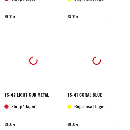
89.00
kr
98.00
kr
Läs mer
Lägg till i varukorg
TS-42 LIGHT GUN METAL
TS-41 CORAL BLUE
Slut på lager
Begränsat lager
89.00
kr
98.00
kr
Läs mer
Lägg till i varukorg