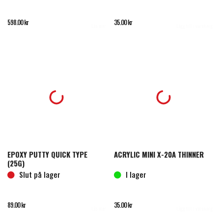
598.00
kr
35.00
kr
Läs mer
Lägg till i varukorg
EPOXY PUTTY QUICK TYPE
ACRYLIC MINI X-20A THINNER
(25G)
Slut på lager
I lager
89.00
kr
35.00
kr
Läs mer
Lägg till i varukorg