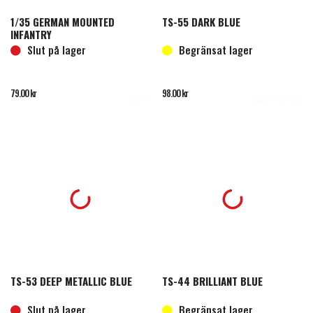
1/35 GERMAN MOUNTED
TS-55 DARK BLUE
INFANTRY
Slut på lager
Begränsat lager
79.00
kr
98.00
kr
Läs mer
Lägg till i varukorg
TS-53 DEEP METALLIC BLUE
TS-44 BRILLIANT BLUE
Slut på lager
Begränsat lager