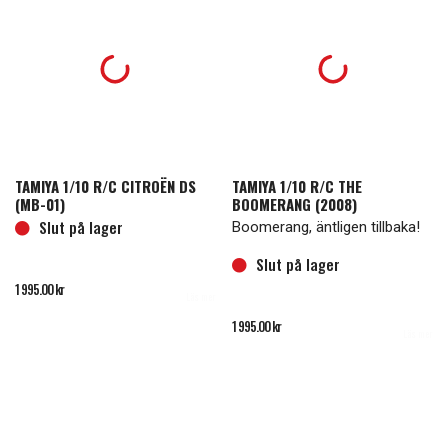
TAMIYA 1/10 R/C CITROËN DS
TAMIYA 1/10 R/C THE
(MB-01)
BOOMERANG (2008)
Slut på lager
Boomerang, äntligen tillbaka!
Slut på lager
1 995.00
kr
Läs mer
1 995.00
kr
Läs mer