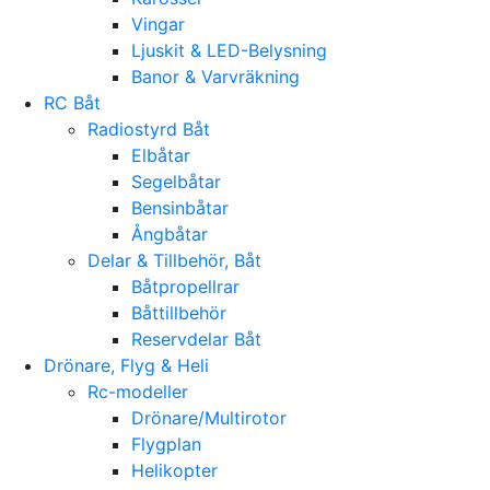
Vingar
Ljuskit & LED-Belysning
Banor & Varvräkning
RC Båt
Radiostyrd Båt
Elbåtar
Segelbåtar
Bensinbåtar
Ångbåtar
Delar & Tillbehör, Båt
Båtpropellrar
Båttillbehör
Reservdelar Båt
Drönare, Flyg & Heli
Rc-modeller
Drönare/Multirotor
Flygplan
Helikopter