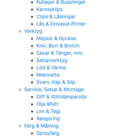
Kullager & Bussningar
Karossklips
Clips & Låsringar
Lås & Drivaxel-Pinnar
Verktyg
Mejslar & Nycklar
Kniv, Borr & Brotch
Saxar & Tänger, mm.
Setupverktyg
Löd & Värme
Mekmatta
Svarv, Kap & Slip
Service, Setup & Montage
Diff & Stötdämparolja
Olja &Fett
Lim & Tejp
Rengöring
Färg & Målning
Sprayfärg