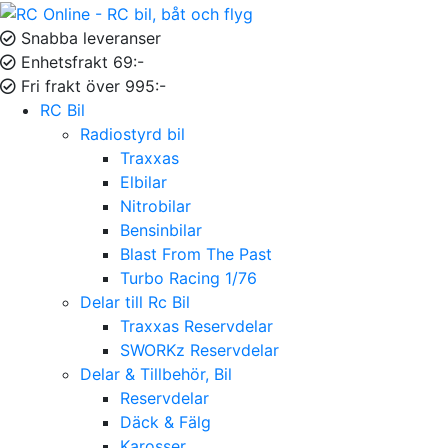
Snabba leveranser
Enhetsfrakt 69:-
Fri frakt över 995:-
RC Bil
Radiostyrd bil
Traxxas
Elbilar
Nitrobilar
Bensinbilar
Blast From The Past
Turbo Racing 1/76
Delar till Rc Bil
Traxxas Reservdelar
SWORKz Reservdelar
Delar & Tillbehör, Bil
Reservdelar
Däck & Fälg
Karosser