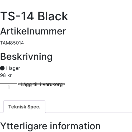
TS-14 Black
Artikelnummer
TAM85014
Beskrivning
I lager
98
kr
TS-14 Black mängd
I lager
Lägg till i varukorg
Teknisk Spec.
Ytterligare information