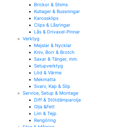
Brickor & Shims
Kullager & Bussningar
Karossklips
Clips & Låsringar
Lås & Drivaxel-Pinnar
Verktyg
Mejslar & Nycklar
Kniv, Borr & Brotch
Saxar & Tänger, mm.
Setupverktyg
Löd & Värme
Mekmatta
Svarv, Kap & Slip
Service, Setup & Montage
Diff & Stötdämparolja
Olja &Fett
Lim & Tejp
Rengöring
Färg & Målning