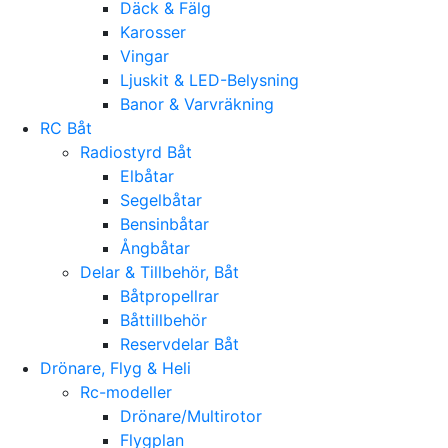
Däck & Fälg
Karosser
Vingar
Ljuskit & LED-Belysning
Banor & Varvräkning
RC Båt
Radiostyrd Båt
Elbåtar
Segelbåtar
Bensinbåtar
Ångbåtar
Delar & Tillbehör, Båt
Båtpropellrar
Båttillbehör
Reservdelar Båt
Drönare, Flyg & Heli
Rc-modeller
Drönare/Multirotor
Flygplan