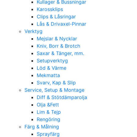
Kullager & Bussningar
Karossklips
Clips & Låsringar
Lås & Drivaxel-Pinnar
Verktyg
Mejslar & Nycklar
Kniv, Borr & Brotch
Saxar & Tänger, mm.
Setupverktyg
Löd & Värme
Mekmatta
Svarv, Kap & Slip
Service, Setup & Montage
Diff & Stötdämparolja
Olja &Fett
Lim & Tejp
Rengöring
Färg & Målning
Sprayfärg