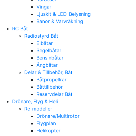
Vingar
Ljuskit & LED-Belysning
Banor & Varvräkning
RC Båt
Radiostyrd Båt
Elbåtar
Segelbåtar
Bensinbåtar
Ångbåtar
Delar & Tillbehör, Båt
Båtpropellrar
Båttillbehör
Reservdelar Båt
Drönare, Flyg & Heli
Rc-modeller
Drönare/Multirotor
Flygplan
Helikopter