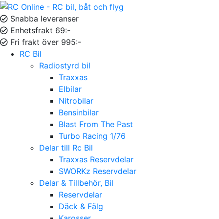
Snabba leveranser
Enhetsfrakt 69:-
Fri frakt över 995:-
RC Bil
Radiostyrd bil
Traxxas
Elbilar
Nitrobilar
Bensinbilar
Blast From The Past
Turbo Racing 1/76
Delar till Rc Bil
Traxxas Reservdelar
SWORKz Reservdelar
Delar & Tillbehör, Bil
Reservdelar
Däck & Fälg
Karosser