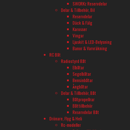
SWORKz Reservdelar
Delar & Tillbehör, Bil
Reservdelar
Däck & Fälg
SAAB 105 1:72
SUCHOI SU-2
Karosser
Slut på lager
Slut på lager
Vingar
229
kr
89
kr
Ljuskit & LED-Belysning
Banor & Varvräkning
Läs mer
Läs mer
RC Båt
Radiostyrd Båt
Elbåtar
Segelbåtar
Bensinbåtar
Ångbåtar
Delar & Tillbehör, Båt
Båtpropellrar
Båttillbehör
Reservdelar Båt
Drönare, Flyg & Heli
Rc-modeller