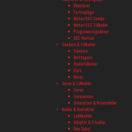
Elmotorer
Fartreglage
Motor/ESC Combo
1/350 RUSS. NAVY SSN AKULA CLASS
1/350 PLAN 
Motor/ESC Tillbehör
ATTACK SUB.
Slut på lager
Programeringsdosor
Slut på lager
159
kr
BEC-Kretsar
279
kr
Sändare & Tillbehör
Läs mer
Läs mer
Sändare
Mottagare
Radiotillbehör
Gyro
Mixer
Servo & Tillbehör
Servo
BUTIK - BARKARBY HOBBY
Servoarmar
Barkarbyvägen 55c
Drevsatser & Reservdelar
177 44 Järfälla
Kablar & Kontakter
Laddkablar
Adapter & Y-kablar
ÖPPETTIDER - BARKARBY HOBBY
Ren Kabel