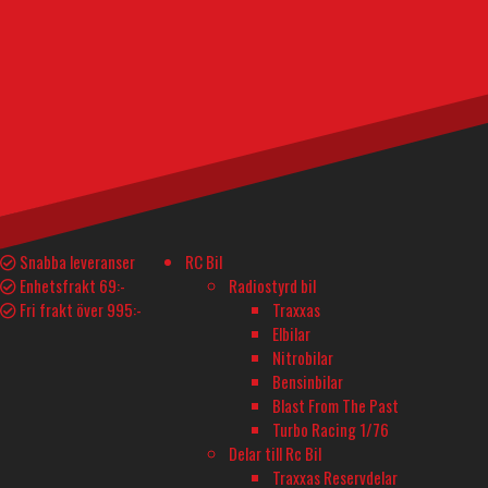
KILL TEAM: NOVITIATES
KILL TEAM; 
Slut på lager
Slut på lager
420
kr
1 380
kr
Läs mer
Läs mer
Snabba leveranser
RC Bil
Enhetsfrakt 69:-
Radiostyrd bil
Fri frakt över 995:-
Traxxas
Elbilar
Nitrobilar
Bensinbilar
Blast From The Past
Turbo Racing 1/76
Delar till Rc Bil
Traxxas Reservdelar