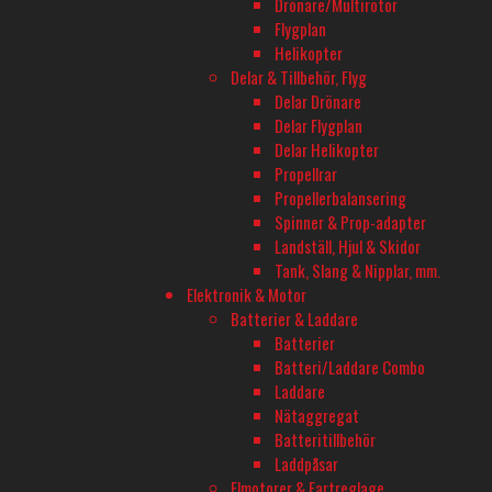
Drönare/Multirotor
Flygplan
Helikopter
Delar & Tillbehör, Flyg
1/72 T-55 MEDIUM BATTLE TANK
JAGDPANZER 
Delar Drönare
Slut på lager
Slut på lager
Delar Flygplan
279
kr
189
kr
Delar Helikopter
Läs mer
Läs mer
Propellrar
Propellerbalansering
Spinner & Prop-adapter
Landställ, Hjul & Skidor
Tank, Slang & Nipplar, mm.
Elektronik & Motor
Batterier & Laddare
Batterier
Batteri/Laddare Combo
Laddare
Nätaggregat
Batteritillbehör
Laddpåsar
Elmotorer & Fartreglage