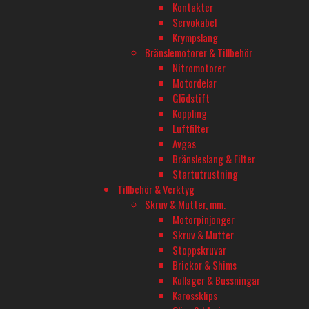
Måndag-Fredag 10-18
Kontakter
Servokabel
Onsdagar öppet till 20
Krympslang
Bränslemotorer & Tillbehör
Lördag 11-16
Nitromotorer
Motordelar
Glödstift
TELEFON
Koppling
08-680 60 06
Luftfilter
Avgas
Bränsleslang & Filter
E-POST
Startutrustning
info@rconline.se
Tillbehör & Verktyg
Skruv & Mutter, mm.
Garanti och reklamation
Motorpinjonger
Frakt och köpevillkor
Skruv & Mutter
Integritetspolicy
Stoppskruvar
Kontakta oss
Brickor & Shims
Kullager & Bussningar
Karossklips