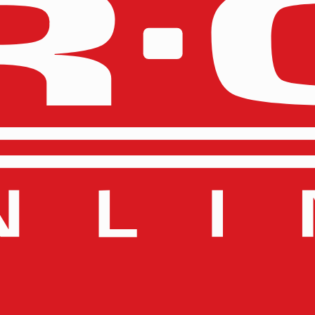
 MOUNTED INFANTRY
DRUKHARI KABALITE WARRIO
Slut på lager
270
kr
Läs mer