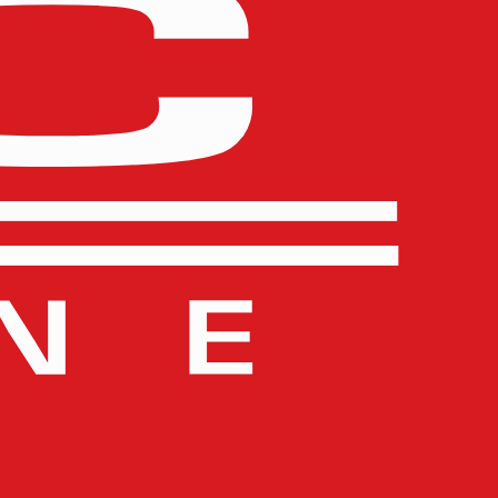
RS
ORKS BOYZ
Slut på lager
340
kr
Läs mer