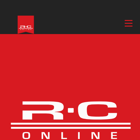
Hem
/
El & Motor
/
Kablar & Kontakter
/
Kontakter
/ Kontakt Bullet
Hona 3.5mm 10st
Fler bilder
Kontakt Bullet Hona
3.5mm 10st
ARTIKELNUMMER
B9563
BESKRIVNING
I lager