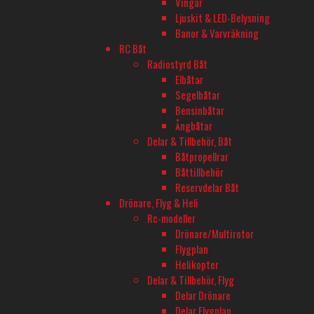
Vingar
Måndag-Fredag 10-18
Ljuskit & LED-Belysning
Banor & Varvräkning
Onsdagar öppet till 20
RC Båt
Lördag 11-16
Radiostyrd Båt
Elbåtar
Segelbåtar
TELEFON
Bensinbåtar
Ångbåtar
08-680 60 06
Delar & Tillbehör, Båt
Båtpropellrar
E-POST
Båttillbehör
Reservdelar Båt
info@rconline.se
Drönare, Flyg & Heli
Garanti och reklamation
Rc-modeller
Frakt och köpevillkor
Drönare/Multirotor
Integritetspolicy
Flygplan
Kontakta oss
Helikopter
Delar & Tillbehör, Flyg
Delar Drönare
Delar Flygplan