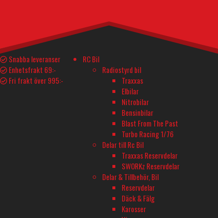
55
kr
Kontakt Bullet Hona 3.5mm 10st mängd
I lager
Lägg till i varukorg
Teknisk Spec.
Delar och tillbehör
Snabba leveranser
RC Bil
Enhetsfrakt 69:-
Radiostyrd bil
Fri frakt över 995:-
Traxxas
YTTERLIGARE INFORMATION
Elbilar
Nitrobilar
Tillverkare
Bensinbilar
DYNOMAX
Blast From The Past
Turbo Racing 1/76
Delar till Rc Bil
Traxxas Reservdelar
BUTIK - BARKARBY HOBBY
SWORKz Reservdelar
Barkarbyvägen 55c
Delar & Tillbehör, Bil
177 44 Järfälla
Reservdelar
Däck & Fälg
Karosser
ÖPPETTIDER - BARKARBY HOBBY