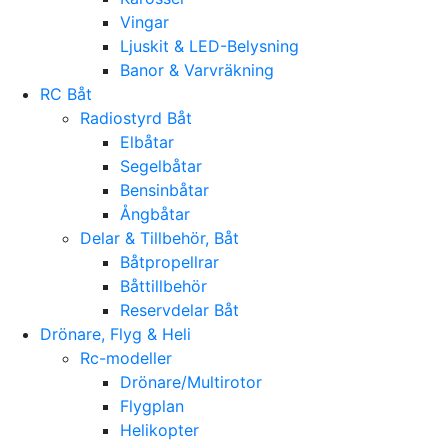
Vingar
Ljuskit & LED-Belysning
Banor & Varvräkning
RC Båt
Radiostyrd Båt
Elbåtar
Segelbåtar
Bensinbåtar
Ångbåtar
Delar & Tillbehör, Båt
Båtpropellrar
Båttillbehör
Reservdelar Båt
Drönare, Flyg & Heli
Rc-modeller
Drönare/Multirotor
Flygplan
Helikopter