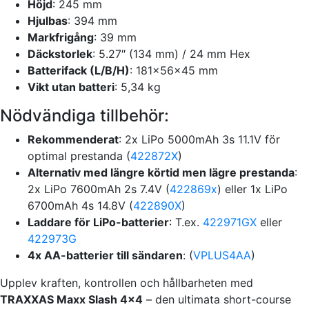
Höjd
: 245 mm
Hjulbas
: 394 mm
Markfrigång
: 39 mm
Däckstorlek
: 5.27″ (134 mm) / 24 mm Hex
Batterifack (L/B/H)
: 181x56x45 mm
Vikt utan batteri
: 5,34 kg
Nödvändiga tillbehör:
Rekommenderat
: 2x LiPo 5000mAh 3s 11.1V för
optimal prestanda (
422872X
)
Alternativ med längre körtid men lägre prestanda
:
2x LiPo 7600mAh 2s 7.4V (
422869x
) eller 1x LiPo
6700mAh 4s 14.8V (
422890X
)
Laddare för LiPo-batterier
: T.ex.
422971GX
eller
422973G
4x AA-batterier till sändaren
: (
VPLUS4AA
)
Upplev kraften, kontrollen och hållbarheten med
TRAXXAS Maxx Slash 4×4
– den ultimata short-course