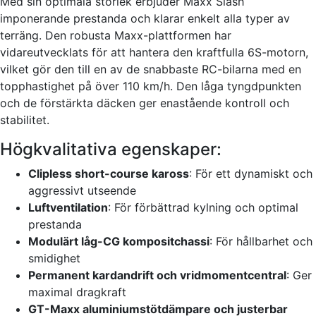
Med sin optimala storlek erbjuder Maxx Slash
imponerande prestanda och klarar enkelt alla typer av
terräng. Den robusta Maxx-plattformen har
vidareutvecklats för att hantera den kraftfulla 6S-motorn,
vilket gör den till en av de snabbaste RC-bilarna med en
topphastighet på över 110 km/h. Den låga tyngdpunkten
och de förstärkta däcken ger enastående kontroll och
stabilitet.
Högkvalitativa egenskaper:
Clipless short-course kaross
: För ett dynamiskt och
aggressivt utseende
Luftventilation
: För förbättrad kylning och optimal
prestanda
Modulärt låg-CG kompositchassi
: För hållbarhet och
smidighet
Permanent kardandrift och vridmomentcentral
: Ger
maximal dragkraft
GT-Maxx aluminiumstötdämpare och justerbar