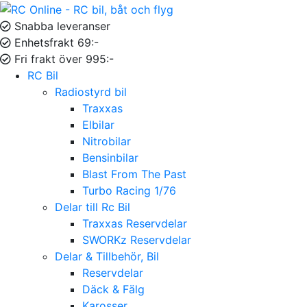
Snabba leveranser
Enhetsfrakt 69:-
Fri frakt över 995:-
RC Bil
Radiostyrd bil
Traxxas
Elbilar
Nitrobilar
Bensinbilar
Blast From The Past
Turbo Racing 1/76
Delar till Rc Bil
Traxxas Reservdelar
SWORKz Reservdelar
Delar & Tillbehör, Bil
Reservdelar
Däck & Fälg
Karosser