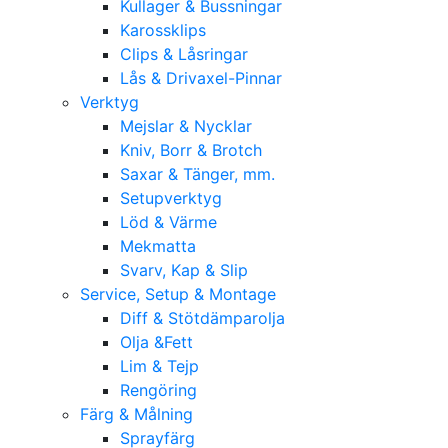
Kullager & Bussningar
Karossklips
Clips & Låsringar
Lås & Drivaxel-Pinnar
Verktyg
Mejslar & Nycklar
Kniv, Borr & Brotch
Saxar & Tänger, mm.
Setupverktyg
Löd & Värme
Mekmatta
Svarv, Kap & Slip
Service, Setup & Montage
Diff & Stötdämparolja
Olja &Fett
Lim & Tejp
Rengöring
Färg & Målning
Sprayfärg