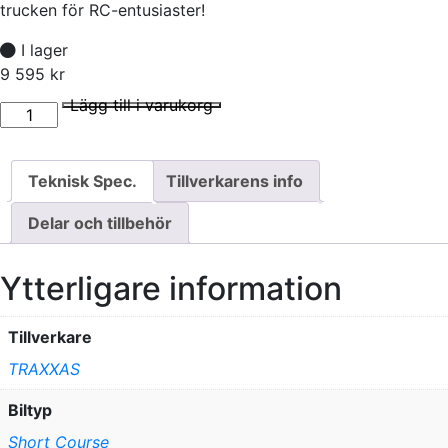
trucken för RC-entusiaster!
I lager
9 595
kr
Traxxas Maxx Slash 6s Short Course Truck RNR mängd
I lager
Lägg till i varukorg
Teknisk Spec.
Tillverkarens info
Delar och tillbehör
Ytterligare information
Tillverkare
TRAXXAS
Biltyp
Short Course