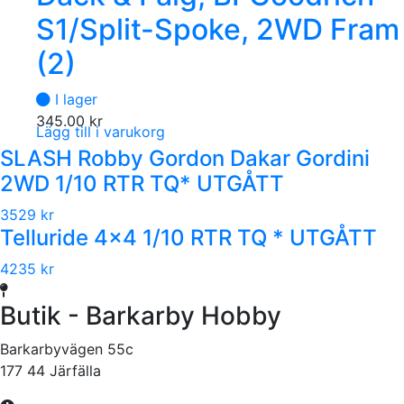
S1/Split-Spoke, 2WD Fram
(2)
I lager
345.00
kr
Lägg till i varukorg
SLASH Robby Gordon Dakar Gordini
2WD 1/10 RTR TQ* UTGÅTT
3529 kr
Telluride 4x4 1/10 RTR TQ * UTGÅTT
4235 kr
Butik - Barkarby Hobby
Barkarbyvägen 55c
177 44 Järfälla