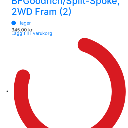
BFGoodrich/Split-Spoke,
2WD Fram (2)
I lager
345.00
kr
Lägg till i varukorg