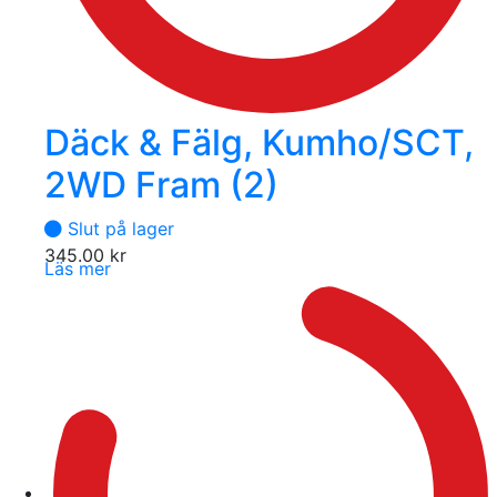
Däck & Fälg, Kumho/SCT,
2WD Fram (2)
Slut på lager
345.00
kr
Läs mer