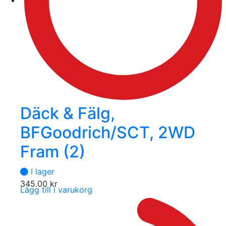
Däck & Fälg,
BFGoodrich/SCT, 2WD
Fram (2)
I lager
345.00
kr
Lägg till i varukorg