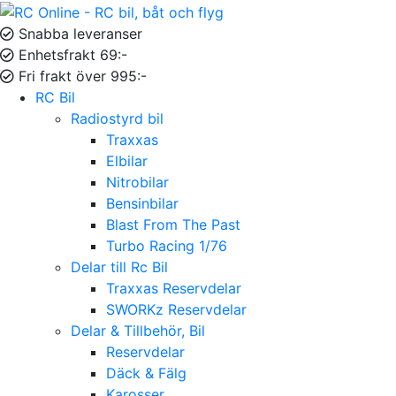
Snabba leveranser
Enhetsfrakt 69:-
Fri frakt över 995:-
RC Bil
Radiostyrd bil
Traxxas
Elbilar
Nitrobilar
Bensinbilar
Blast From The Past
Turbo Racing 1/76
Delar till Rc Bil
Traxxas Reservdelar
SWORKz Reservdelar
Delar & Tillbehör, Bil
Reservdelar
Däck & Fälg
Karosser