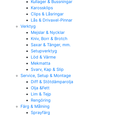
Kullager & Bussningar
Karossklips
Clips & Låsringar
Lås & Drivaxel-Pinnar
Verktyg
Mejslar & Nycklar
Kniv, Borr & Brotch
Saxar & Tänger, mm.
Setupverktyg
Löd & Värme
Mekmatta
Svarv, Kap & Slip
Service, Setup & Montage
Diff & Stötdämparolja
Olja &Fett
Lim & Tejp
Rengöring
Färg & Målning
Sprayfärg