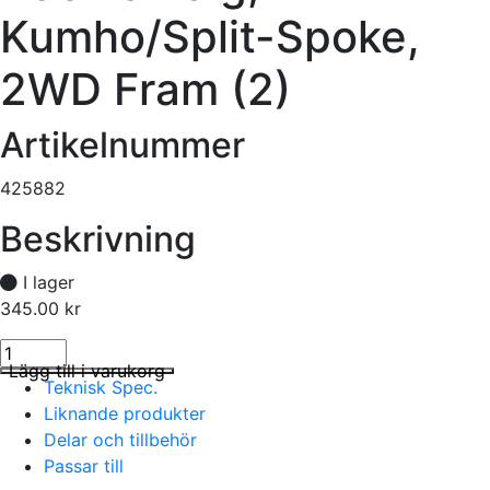
Kumho/Split-Spoke,
2WD Fram (2)
Artikelnummer
425882
Beskrivning
I lager
345.00
kr
Däck & Fälg, Kumho/Split-Spoke, 2WD Fram (2) mängd
I lager
Lägg till i varukorg
Teknisk Spec.
Liknande produkter
Delar och tillbehör
Passar till