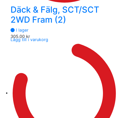
Däck & Fälg, SCT/SCT
2WD Fram (2)
I lager
305.00
kr
Lägg till i varukorg