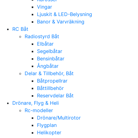
Vingar
Ljuskit & LED-Belysning
Banor & Varvräkning
RC Båt
Radiostyrd Båt
Elbåtar
Segelbåtar
Bensinbåtar
Ångbåtar
Delar & Tillbehör, Båt
Båtpropellrar
Båttillbehör
Reservdelar Båt
Drönare, Flyg & Heli
Rc-modeller
Drönare/Multirotor
Flygplan
Helikopter