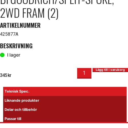
2WD FRAM (2)
ARTIKELNUMMER
425877A
BESKRIVNING
I lager
Däck & Fälg, BFGoodrich/Split-Spoke, 2WD Fram (2) mängd
I lager
Lägg till i varukorg
345
kr
Teknisk Spec.
Liknande produkter
Delar och tillbehör
Passar till