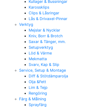
Kullager & Bussningar
Karossklips
Clips & Låsringar
Lås & Drivaxel-Pinnar
Verktyg
Mejslar & Nycklar
Kniv, Borr & Brotch
Saxar & Tänger, mm.
Setupverktyg
Löd & Värme
Mekmatta
Svarv, Kap & Slip
Service, Setup & Montage
Diff & Stötdämparolja
Olja &Fett
Lim & Tejp
Rengöring
Färg & Målning
Sprayfärg