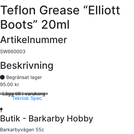
Teflon Grease “Elliott
Boots” 20ml
Artikelnummer
SW660003
Beskrivning
Begränsat lager
95.00
kr
WORKz Premium Teflon Grease "Elliott Boots" 20ml mängd
I lager
Lägg till i varukorg
Teknisk Spec.
Butik - Barkarby Hobby
Barkarbyvägen 55c