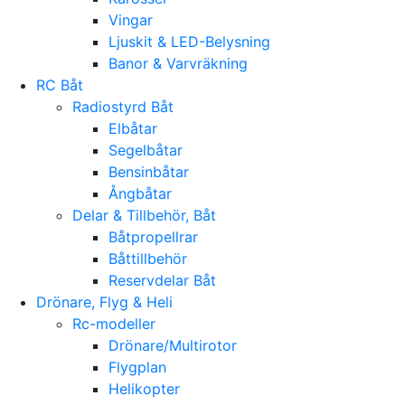
Vingar
Ljuskit & LED-Belysning
Banor & Varvräkning
RC Båt
Radiostyrd Båt
Elbåtar
Segelbåtar
Bensinbåtar
Ångbåtar
Delar & Tillbehör, Båt
Båtpropellrar
Båttillbehör
Reservdelar Båt
Drönare, Flyg & Heli
Rc-modeller
Drönare/Multirotor
Flygplan
Helikopter