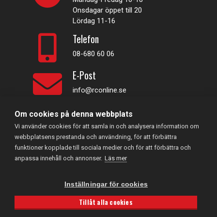
Onsdagar öppet till 20
Lördag 11-16
Telefon
08-680 60 06
E-Post
info@rconline.se
Om cookies på denna webbplats
Garanti och reklamation
Vi använder cookies för att samla in och analysera information om
Frakt och köpevillkor
webbplatsens prestanda och användning, för att förbättra
Integritetspolicy
funktioner kopplade till sociala medier och för att förbättra och
Kontakta oss
anpassa innehåll och annonser.
Läs mer
Inställningar för cookies
RC Online
- © 2026
559357-5706
Powered by
Gital
Tillåt alla cookies