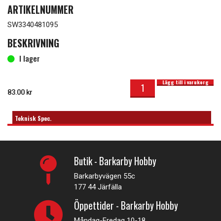
ARTIKELNUMMER
SW3340481095
BESKRIVNING
I lager
SWORKz Center Drive Shaft Longer Chassis 92mm mängd
I lager
Lägg till i varukorg
83.00
kr
Teknisk Spec.
Butik - Barkarby Hobby
Barkarbyvägen 55c
177 44 Järfälla
Öppettider - Barkarby Hobby
Måndag-Fredag 10-18