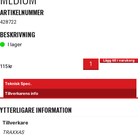
ARTIKELNUMMER
428722
BESKRIVNING
I lager
Speed Bit Premium Handtag Medium mängd
I lager
Lägg till i varukorg
115
kr
Teknisk Spec.
Tillverkarens info
YTTERLIGARE INFORMATION
Tillverkare
TRAXXAS