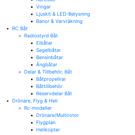
Vingar
Ljuskit & LED-Belysning
Banor & Varvräkning
RC Båt
Radiostyrd Båt
Elbåtar
Segelbåtar
Bensinbåtar
Ångbåtar
Delar & Tillbehör, Båt
Båtpropellrar
Båttillbehör
Reservdelar Båt
Drönare, Flyg & Heli
Rc-modeller
Drönare/Multirotor
Flygplan
Helikopter