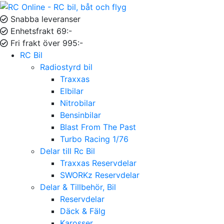
Snabba leveranser
Enhetsfrakt 69:-
Fri frakt över 995:-
RC Bil
Radiostyrd bil
Traxxas
Elbilar
Nitrobilar
Bensinbilar
Blast From The Past
Turbo Racing 1/76
Delar till Rc Bil
Traxxas Reservdelar
SWORKz Reservdelar
Delar & Tillbehör, Bil
Reservdelar
Däck & Fälg
Karosser