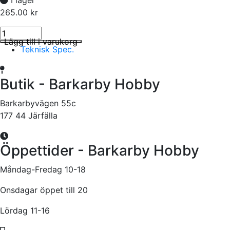
265.00
kr
-DRIVE Power Tool Ti-Coated Bits Set - Straight Hex - 1.5, mängd
I lager
Lägg till i varukorg
Teknisk Spec.
Butik - Barkarby Hobby
Barkarbyvägen 55c
177 44 Järfälla
Öppettider - Barkarby Hobby
Måndag-Fredag 10-18
Onsdagar öppet till 20
Lördag 11-16