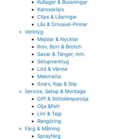
Kullager & Bussningar
Karossklips
Clips & Låsringar
Lås & Drivaxel-Pinnar
Verktyg
Mejslar & Nycklar
Kniv, Borr & Brotch
Saxar & Tänger, mm.
Setupverktyg
Löd & Värme
Mekmatta
Svarv, Kap & Slip
Service, Setup & Montage
Diff & Stötdämparolja
Olja &Fett
Lim & Tejp
Rengöring
Färg & Målning
Sprayfärg