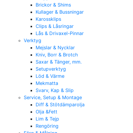
Brickor & Shims
Kullager & Bussningar
Karossklips
Clips & Låsringar
Lås & Drivaxel-Pinnar
Verktyg
Mejslar & Nycklar
Kniv, Borr & Brotch
Saxar & Tänger, mm.
Setupverktyg
Löd & Värme
Mekmatta
Svarv, Kap & Slip
Service, Setup & Montage
Diff & Stötdämparolja
Olja &Fett
Lim & Tejp
Rengöring
Färg & Målning