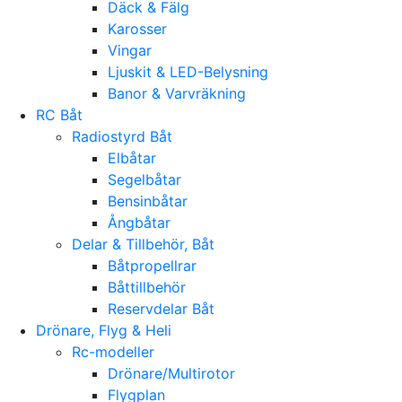
Däck & Fälg
Karosser
Vingar
Ljuskit & LED-Belysning
Banor & Varvräkning
RC Båt
Radiostyrd Båt
Elbåtar
Segelbåtar
Bensinbåtar
Ångbåtar
Delar & Tillbehör, Båt
Båtpropellrar
Båttillbehör
Reservdelar Båt
Drönare, Flyg & Heli
Rc-modeller
Drönare/Multirotor
Flygplan