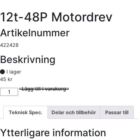
12t-48P Motordrev
Artikelnummer
422428
Beskrivning
I lager
45
kr
12t-48P Motordrev mängd
I lager
Lägg till i varukorg
Teknisk Spec.
Delar och tillbehör
Passar till
Ytterligare information