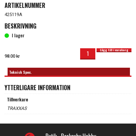
ARTIKELNUMMER
425119A
BESKRIVNING
I lager
Kullager 10x15x4mm Gummitätat Blå (2) mängd
I lager
Lägg till i varukorg
98.00
kr
Teknisk Spec.
YTTERLIGARE INFORMATION
Tillverkare
TRAXXAS