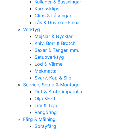
Kullager & Bussningar
Karossklips
Clips & Låsringar
Lås & Drivaxel-Pinnar
Verktyg
Mejslar & Nycklar
Kniv, Borr & Brotch
Saxar & Tänger, mm.
Setupverktyg
Löd & Värme
Mekmatta
Svarv, Kap & Slip
Service, Setup & Montage
Diff & Stötdämparolja
Olja &Fett
Lim & Tejp
Rengöring
Färg & Målning
Sprayfärg