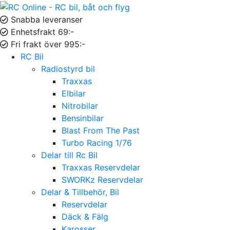
Snabba leveranser
Enhetsfrakt 69:-
Fri frakt över 995:-
RC Bil
Radiostyrd bil
Traxxas
Elbilar
Nitrobilar
Bensinbilar
Blast From The Past
Turbo Racing 1/76
Delar till Rc Bil
Traxxas Reservdelar
SWORKz Reservdelar
Delar & Tillbehör, Bil
Reservdelar
Däck & Fälg
Karosser