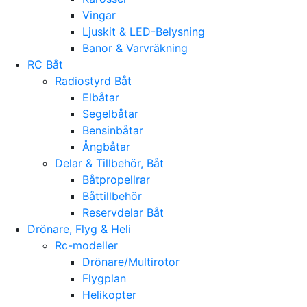
Vingar
Ljuskit & LED-Belysning
Banor & Varvräkning
RC Båt
Radiostyrd Båt
Elbåtar
Segelbåtar
Bensinbåtar
Ångbåtar
Delar & Tillbehör, Båt
Båtpropellrar
Båttillbehör
Reservdelar Båt
Drönare, Flyg & Heli
Rc-modeller
Drönare/Multirotor
Flygplan
Helikopter