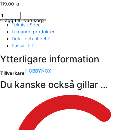
119.00
kr
etallic Silver R/C Racing Car Spray Färg 150 ml mängd
I lager
Lägg till i varukorg
Teknisk Spec.
Liknande produkter
Delar och tillbehör
Passar till
Ytterligare information
HOBBYNOX
Tillverkare
Du kanske också gillar …