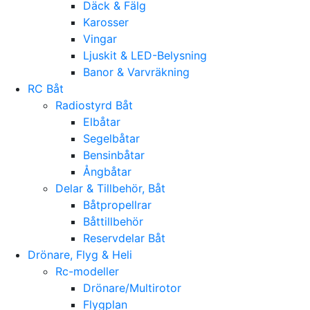
Däck & Fälg
Karosser
Vingar
Ljuskit & LED-Belysning
Banor & Varvräkning
RC Båt
Radiostyrd Båt
Elbåtar
Segelbåtar
Bensinbåtar
Ångbåtar
Delar & Tillbehör, Båt
Båtpropellrar
Båttillbehör
Reservdelar Båt
Drönare, Flyg & Heli
Rc-modeller
Drönare/Multirotor
Flygplan