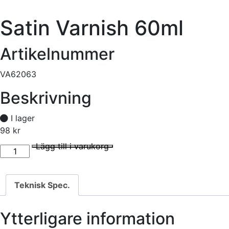
Satin Varnish 60ml
Artikelnummer
VA62063
Beskrivning
I lager
98
kr
Satin Varnish 60ml mängd
I lager
Lägg till i varukorg
Teknisk Spec.
Ytterligare information