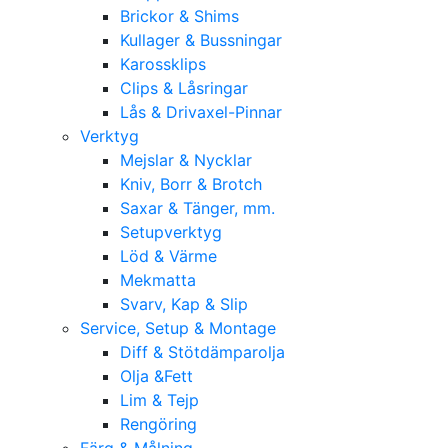
Brickor & Shims
Kullager & Bussningar
Karossklips
Clips & Låsringar
Lås & Drivaxel-Pinnar
Verktyg
Mejslar & Nycklar
Kniv, Borr & Brotch
Saxar & Tänger, mm.
Setupverktyg
Löd & Värme
Mekmatta
Svarv, Kap & Slip
Service, Setup & Montage
Diff & Stötdämparolja
Olja &Fett
Lim & Tejp
Rengöring
Färg & Målning