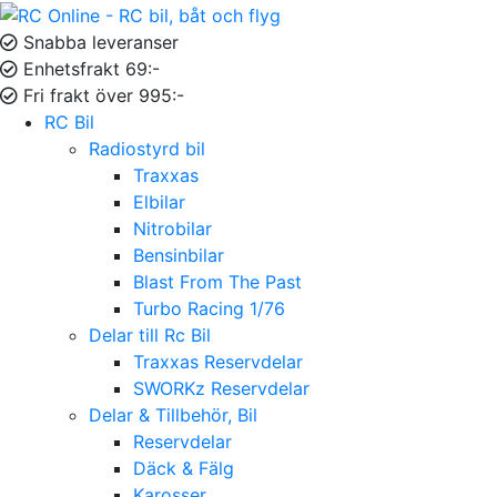
Snabba leveranser
Enhetsfrakt 69:-
Fri frakt över 995:-
RC Bil
Radiostyrd bil
Traxxas
Elbilar
Nitrobilar
Bensinbilar
Blast From The Past
Turbo Racing 1/76
Delar till Rc Bil
Traxxas Reservdelar
SWORKz Reservdelar
Delar & Tillbehör, Bil
Reservdelar
Däck & Fälg
Karosser