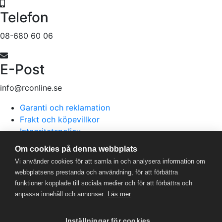
Telefon
08-680 60 06
E-Post
info@rconline.se
Garanti och reklamation
Frakt och köpevillkor
Integritetspolicy
Kontakta oss
Om cookies på denna webbplats
Vi använder cookies för att samla in och analysera information om
webbplatsens prestanda och användning, för att förbättra
RC Online
- © 2026
funktioner kopplade till sociala medier och för att förbättra och
559357-5706
anpassa innehåll och annonser.
Läs mer
Powered by
Gital
Inställningar för cookies