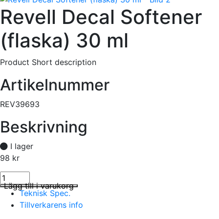
Revell Decal Softener
(flaska) 30 ml
Product Short description
Artikelnummer
REV39693
Beskrivning
I lager
98
kr
Revell Decal Softener (flaska) 30 ml mängd
I lager
Lägg till i varukorg
Teknisk Spec.
Tillverkarens info