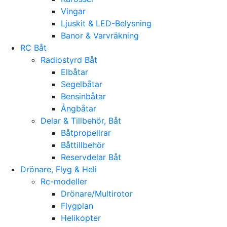
Vingar
Ljuskit & LED-Belysning
Banor & Varvräkning
RC Båt
Radiostyrd Båt
Elbåtar
Segelbåtar
Bensinbåtar
Ångbåtar
Delar & Tillbehör, Båt
Båtpropellrar
Båttillbehör
Reservdelar Båt
Drönare, Flyg & Heli
Rc-modeller
Drönare/Multirotor
Flygplan
Helikopter