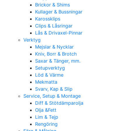
Brickor & Shims
Kullager & Bussningar
Karossklips
Clips & Låsringar
Lås & Drivaxel-Pinnar
Verktyg
Mejslar & Nycklar
Kniv, Borr & Brotch
Saxar & Tänger, mm.
Setupverktyg
Löd & Värme
Mekmatta
Svarv, Kap & Slip
Service, Setup & Montage
Diff & Stötdämparolja
Olja &Fett
Lim & Tejp
Rengöring
Färg & Målning