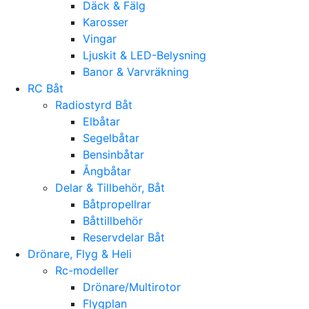
Däck & Fälg
Karosser
Vingar
Ljuskit & LED-Belysning
Banor & Varvräkning
RC Båt
Radiostyrd Båt
Elbåtar
Segelbåtar
Bensinbåtar
Ångbåtar
Delar & Tillbehör, Båt
Båtpropellrar
Båttillbehör
Reservdelar Båt
Drönare, Flyg & Heli
Rc-modeller
Drönare/Multirotor
Flygplan