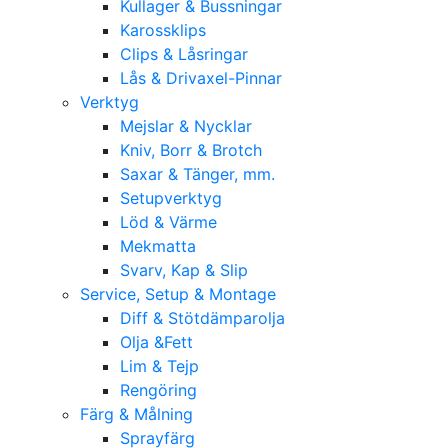
Kullager & Bussningar
Karossklips
Clips & Låsringar
Lås & Drivaxel-Pinnar
Verktyg
Mejslar & Nycklar
Kniv, Borr & Brotch
Saxar & Tänger, mm.
Setupverktyg
Löd & Värme
Mekmatta
Svarv, Kap & Slip
Service, Setup & Montage
Diff & Stötdämparolja
Olja &Fett
Lim & Tejp
Rengöring
Färg & Målning
Sprayfärg