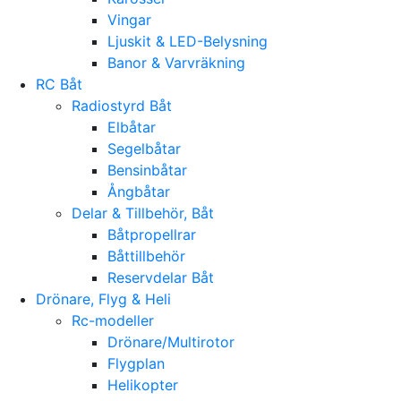
Vingar
Ljuskit & LED-Belysning
Banor & Varvräkning
RC Båt
Radiostyrd Båt
Elbåtar
Segelbåtar
Bensinbåtar
Ångbåtar
Delar & Tillbehör, Båt
Båtpropellrar
Båttillbehör
Reservdelar Båt
Drönare, Flyg & Heli
Rc-modeller
Drönare/Multirotor
Flygplan
Helikopter