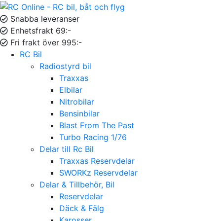
Snabba leveranser
Enhetsfrakt 69:-
Fri frakt över 995:-
RC Bil
Radiostyrd bil
Traxxas
Elbilar
Nitrobilar
Bensinbilar
Blast From The Past
Turbo Racing 1/76
Delar till Rc Bil
Traxxas Reservdelar
SWORKz Reservdelar
Delar & Tillbehör, Bil
Reservdelar
Däck & Fälg
Karosser