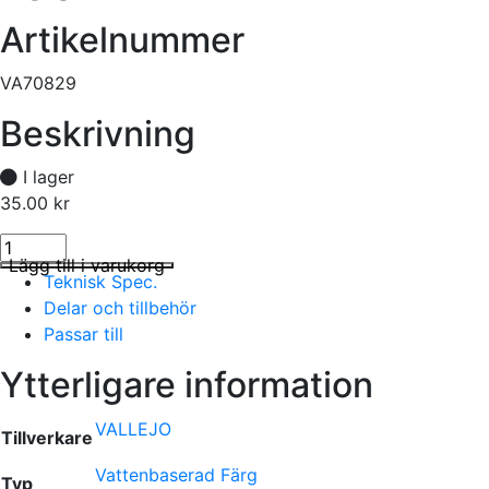
Artikelnummer
VA70829
Beskrivning
I lager
35.00
kr
130 AMARANTH RED mängd
I lager
Lägg till i varukorg
Teknisk Spec.
Delar och tillbehör
Passar till
Ytterligare information
VALLEJO
Tillverkare
Vattenbaserad Färg
Typ