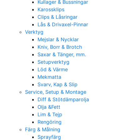
Kullager & Bussningar
Karossklips
Clips & Låsringar
Lås & Drivaxel-Pinnar
Verktyg
Mejslar & Nycklar
Kniv, Borr & Brotch
Saxar & Tänger, mm.
Setupverktyg
Löd & Värme
Mekmatta
Svarv, Kap & Slip
Service, Setup & Montage
Diff & Stötdämparolja
Olja &Fett
Lim & Tejp
Rengöring
Färg & Målning
Sprayfärg