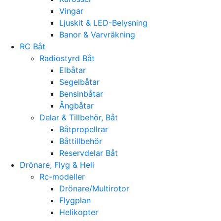
Vingar
Ljuskit & LED-Belysning
Banor & Varvräkning
RC Båt
Radiostyrd Båt
Elbåtar
Segelbåtar
Bensinbåtar
Ångbåtar
Delar & Tillbehör, Båt
Båtpropellrar
Båttillbehör
Reservdelar Båt
Drönare, Flyg & Heli
Rc-modeller
Drönare/Multirotor
Flygplan
Helikopter