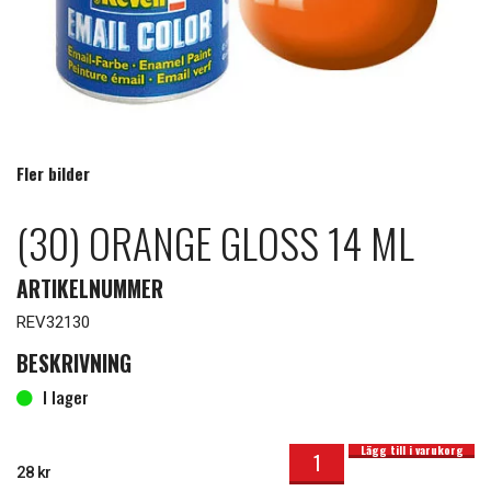
Fler bilder
(30) ORANGE GLOSS 14 ML
ARTIKELNUMMER
REV32130
BESKRIVNING
I lager
(30) orange gloss 14 ml mängd
I lager
Lägg till i varukorg
28
kr