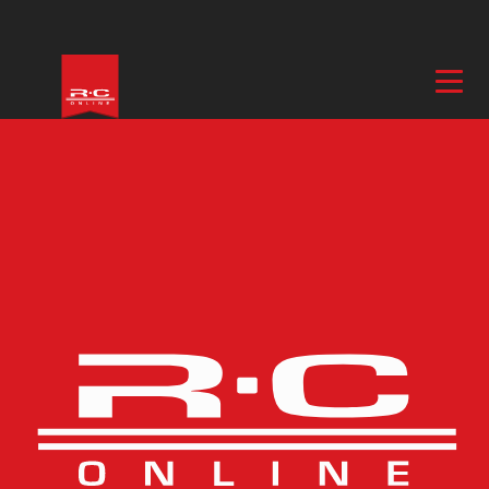
Hem
/
Plast & Trä Bygg & Lek
/
UGEARS Träbyggsatser
/ Ugears
Hexapod Explorer
Fler bilder