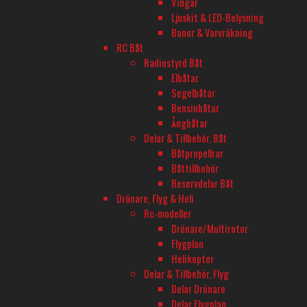
Vingar
Ljuskit & LED-Belysning
YTTERLIGARE INFORMATION
Banor & Varvräkning
RC Båt
Tillverkare
Radiostyrd Båt
UGEARS
Elbåtar
Segelbåtar
Bensinbåtar
Ångbåtar
BUTIK - BARKARBY HOBBY
Delar & Tillbehör, Båt
Barkarbyvägen 55c
Båtpropellrar
177 44 Järfälla
Båttillbehör
Reservdelar Båt
Drönare, Flyg & Heli
ÖPPETTIDER - BARKARBY HOBBY
Rc-modeller
Måndag-Fredag 10-18
Drönare/Multirotor
Flygplan
Onsdagar öppet till 20
Helikopter
Lördag 11-16
Delar & Tillbehör, Flyg
Delar Drönare
Delar Flygplan