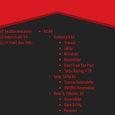
Ugears Hexapod
Snabba leveranser
RC Bil
Explorer
Enhetsfrakt 69:-
Radiostyrd bil
Fri frakt över 995:-
Traxxas
ARTIKELNUMMER
Elbilar
Nitrobilar
UG70158
Bensinbilar
Blast From The Past
BESKRIVNING
Turbo Racing 1/76
I lager
Delar till Rc Bil
579
kr
Traxxas Reservdelar
Ugears Hexapod Explorer mängd
SWORKz Reservdelar
I lager
Lägg till i varukorg
Delar & Tillbehör, Bil
Reservdelar
Däck & Fälg
Teknisk Spec.
Tillverkarens info
Karosser