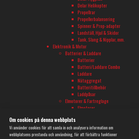
TELEFON
Delar Helikopter
Propellrar
08-680 60 06
Propellerbalansering
Spinner & Prop-adapter
E-POST
Landställ, Hjul & Skidor
Tank, Slang & Nipplar, mm.
info@rconline.se
Elektronik & Motor
Garanti och reklamation
Batterier & Laddare
Frakt och köpevillkor
Batterier
Integritetspolicy
Batteri/Laddare Combo
Kontakta oss
Laddare
Nätaggregat
Batteritillbehör
Laddpåsar
Elmotorer & Fartreglage
Elmotorer
Fartreglage
Om cookies på denna webbplats
Motor/ESC Combo
Vi använder cookies för att samla in och analysera information om
Motor/ESC Tillbehör
webbplatsens prestanda och användning, för att förbättra funktioner
Programeringsdosor