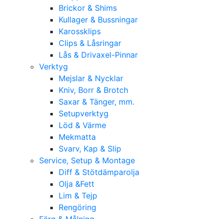
Brickor & Shims
Kullager & Bussningar
Karossklips
Clips & Låsringar
Lås & Drivaxel-Pinnar
Verktyg
Mejslar & Nycklar
Kniv, Borr & Brotch
Saxar & Tänger, mm.
Setupverktyg
Löd & Värme
Mekmatta
Svarv, Kap & Slip
Service, Setup & Montage
Diff & Stötdämparolja
Olja &Fett
Lim & Tejp
Rengöring
Färg & Målning