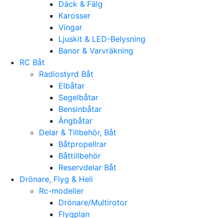
Däck & Fälg
Karosser
Vingar
Ljuskit & LED-Belysning
Banor & Varvräkning
RC Båt
Radiostyrd Båt
Elbåtar
Segelbåtar
Bensinbåtar
Ångbåtar
Delar & Tillbehör, Båt
Båtpropellrar
Båttillbehör
Reservdelar Båt
Drönare, Flyg & Heli
Rc-modeller
Drönare/Multirotor
Flygplan