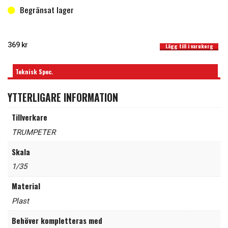
Begränsat lager
Swedish Strv.103C 1:35 mängd
I lager
369
kr
Lägg till i varukorg
Teknisk Spec.
YTTERLIGARE INFORMATION
Tillverkare
TRUMPETER
Skala
1/35
Material
Plast
Behöver kompletteras med