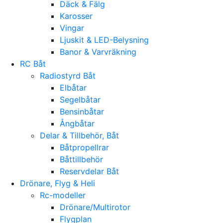
Däck & Fälg
Karosser
Vingar
Ljuskit & LED-Belysning
Banor & Varvräkning
RC Båt
Radiostyrd Båt
Elbåtar
Segelbåtar
Bensinbåtar
Ångbåtar
Delar & Tillbehör, Båt
Båtpropellrar
Båttillbehör
Reservdelar Båt
Drönare, Flyg & Heli
Rc-modeller
Drönare/Multirotor
Flygplan