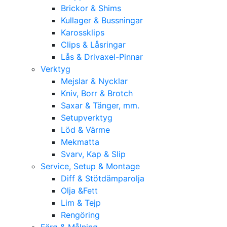
Brickor & Shims
Kullager & Bussningar
Karossklips
Clips & Låsringar
Lås & Drivaxel-Pinnar
Verktyg
Mejslar & Nycklar
Kniv, Borr & Brotch
Saxar & Tänger, mm.
Setupverktyg
Löd & Värme
Mekmatta
Svarv, Kap & Slip
Service, Setup & Montage
Diff & Stötdämparolja
Olja &Fett
Lim & Tejp
Rengöring
Färg & Målning