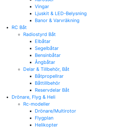
Vingar
Ljuskit & LED-Belysning
Banor & Varvräkning
RC Båt
Radiostyrd Båt
Elbåtar
Segelbåtar
Bensinbåtar
Ångbåtar
Delar & Tillbehör, Båt
Båtpropellrar
Båttillbehör
Reservdelar Båt
Drönare, Flyg & Heli
Rc-modeller
Drönare/Multirotor
Flygplan
Helikopter