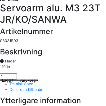
Servoarm alu. M3 23T
JR/KO/SANWA
Artikelnummer
03031B03
Beskrivning
I lager
119
kr
Servoarm alu. M3 23T JR/KO/SANWA mängd
I lager
Lägg till i varukorg
Teknisk Spec.
Delar och tillbehör
Ytterligare information