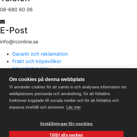
08-680 60 06
E-Post
info@rconline.se
Garanti och reklamation
Frakt och köpevillkor
Integritetspolicy
Kontakta oss
Om cookies på denna webbplats
Vi använder cookies för att samla in och analysera information om
webbplatsens prestanda och användning, för att förbättra
RC Online
- © 2026
funktioner kopplade till sociala medier och för att förbättra och
559357-5706
anpassa innehåll och annonser.
Läs mer
Powered by
Gital
Inställningar för cookies
Tillåt alla cookies