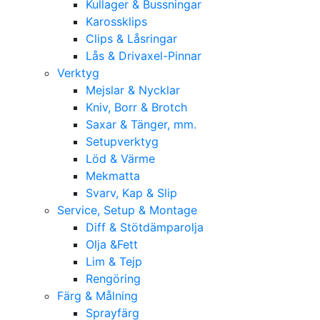
Kullager & Bussningar
Karossklips
Clips & Låsringar
Lås & Drivaxel-Pinnar
Verktyg
Mejslar & Nycklar
Kniv, Borr & Brotch
Saxar & Tänger, mm.
Setupverktyg
Löd & Värme
Mekmatta
Svarv, Kap & Slip
Service, Setup & Montage
Diff & Stötdämparolja
Olja &Fett
Lim & Tejp
Rengöring
Färg & Målning
Sprayfärg