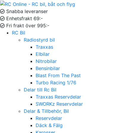
Snabba leveranser
Enhetsfrakt 69:-
Fri frakt över 995:-
RC Bil
Radiostyrd bil
Traxxas
Elbilar
Nitrobilar
Bensinbilar
Blast From The Past
Turbo Racing 1/76
Delar till Rc Bil
Traxxas Reservdelar
SWORKz Reservdelar
Delar & Tillbehör, Bil
Reservdelar
Däck & Fälg
Karosser