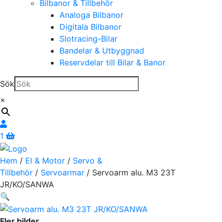
Bilbanor & Tillbehör
Analoga Bilbanor
Digitala Bilbanor
Slotracing-Bilar
Bandelar & Utbyggnad
Reservdelar till Bilar & Banor
Sök
×
1
Hem
/
El & Motor
/
Servo &
Tillbehör
/
Servoarmar
/ Servoarm alu. M3 23T
JR/KO/SANWA
🔍
Fler bilder